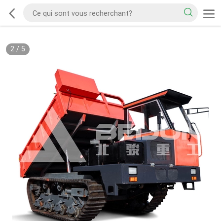
2
/
5