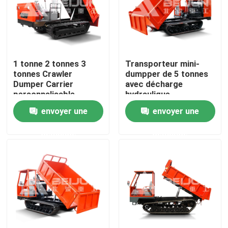
A propos de nous
Visite d'usine
1 tonne 2 tonnes 3
Transporteur mini-
tonnes Crawler
dumpper de 5 tonnes
Dumper Carrier
avec décharge
Contrôle de la qualité
personnalisable
hydraulique
Portable Diesel À
envoyer une
envoyer une
vendre
Demande de soumission
demande
demande
Camion à benne basculante au fond
Camion d'extraction au fond
Camion articulé au fond