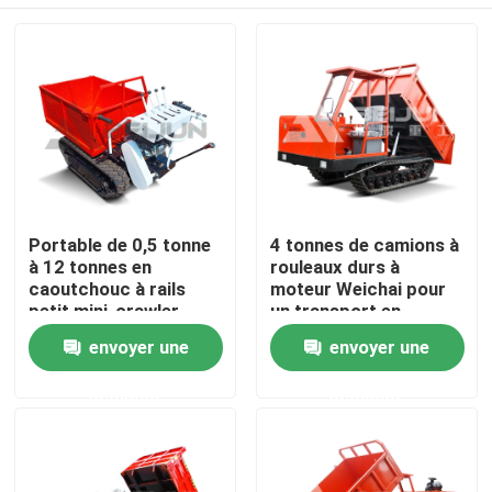
Portable de 0,5 tonne
4 tonnes de camions à
à 12 tonnes en
rouleaux durs à
caoutchouc à rails
moteur Weichai pour
petit mini-crawler
un transport en
porte-avions camion
douceur
Aperçu
envoyer une
envoyer une
diesel
demande
demande
Produits
Vidéos