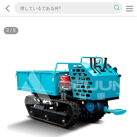
2
/
5