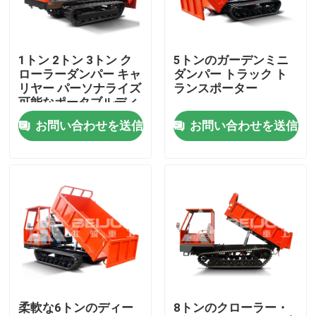
企業情報
1トン 2トン 3トン ク
5トンのガーデンミニ
ローラーダンパー キャ
ダンパー トラック ト
会社案内
リヤー パーソナライズ
ランスポーター
可能なポータブルディ
ーゼル 販売
お問い合わせを送信
お問い合わせを送信
品質管理
見積依頼
地下のダンプ トラック
地下の採鉱トラック
柔軟な6トンのディー
8トンのクローラー・
地下の連結されたトラック