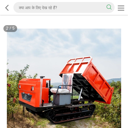
2
/
5