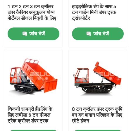
1 टन 2 टन 3 टन क्रॉलर
हाइड्रोलिक डंप के साथ 5
डंपर कैरियर अनुकूलन योग्य
टन गार्डन मिनी डंपर ट्रक
उत्पाद
पोर्टेबल डीजल बिक्री के लिए
ट्रांसपोर्टर
जांच भेजें
जांच भेजें
विडियो
भूमिगत डंप ट्रक
भूमिगत खनन ट्रक
भूमिगत व्यक्त ट्रक
चिकनी सामग्री हैंडलिंग के
8 टन क्रॉलर डंपर ट्रक कृषि
क्रॉलर डम्पर ट्रक
लिए लचीला 6 टन डीजल
वन वन बागान परिवहन के लिए
ट्रैक क्रॉलर डंपर ट्रक
छोटे इंजन
व्हील कैंची लिफ्ट