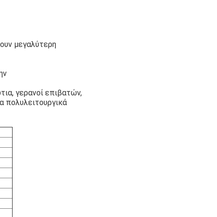
χουν μεγαλύτερη
ην
τια, γερανοί επιβατών,
λα πολυλειτουργικά