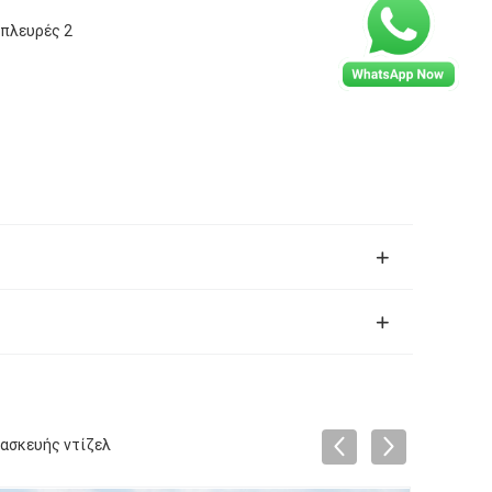
πλευρές 2
τασκευής ντίζελ