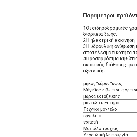
Παραμέτροι προϊόν
1Οι σιδηροδρομικές γρα
διάρκεια ζωής.
2Η ηλεκτρική εκκίνηση, 
3Η υδραυλική ανύψωση κ
αποτελεσματικότητα τ
4Προσαρμόσιμα κιβώτια
συσκευές διάθεσης φυτο
αξεσουάρ.
μήκος*εύρος*ύψος
Μέγεθος κιβωτίου φορτίο
μάρκα εκτόξευσης
μοντέλο κινητήρα
Τεχνικό μοντέλο
εργαλεία
ερπετή
Μοντέλο τροχιάς
Υδραυλική λειτουργία