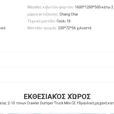
Μέγεθος κιβωτίου φορτίου:
1600*1200*500 κάτω 2 
μάρκα εκτόξευσης:
Chang Chai
Τεχνικό μοντέλο:
Γούλι 18
τικό
Μοντέλο τροχιάς:
230*72*56 χιλιοστά
ΕΚΘΕΣΙΑΚΌΣ ΧΏΡΟΣ
είας 2-10 τόνων Crawler Dumper Truck Mini CE Υδραυλική μηχανή κα