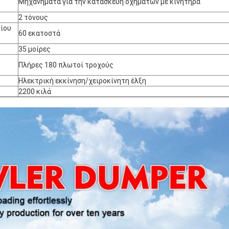
Μηχανήματα για την κατασκευή οχημάτων με κινητήρα
2 τόνους
ίου
60 εκατοστά
35 μοίρες
Πλήρες 180 πλωτοί τροχούς
Ηλεκτρική εκκίνηση/χειροκίνητη έλξη
ΥΠΟΒΟΛΉ
2200 κιλά