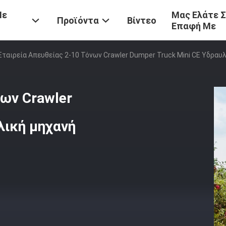
Με
Μας Ελάτε 
Προϊόντα
Βίντεο
Επαφή Με
Εταιρεία Απευθείας 2-10 Τόνων Crawler Dumper Truck Mini CE Υδρα
νων Crawler
λική μηχανή