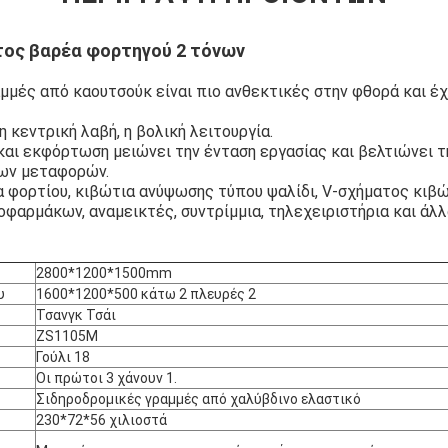
τος βαρέα φορτηγού 2 τόνων
μμές από καουτσούκ είναι πιο ανθεκτικές στην φθορά και έ
η κεντρική λαβή, η βολική λειτουργία.
αι εκφόρτωση μειώνει την ένταση εργασίας και βελτιώνει τ
ων μεταφορών.
 φορτίου, κιβώτια ανύψωσης τύπου ψαλίδι, V-σχήματος κιβώ
φαρμάκων, αναμεικτές, συντρίμμια, τηλεχειριστήρια και άλ
Αφήστε ένα μήνυμα
We bellen je snel terug!
2800*1200*1500mm
υ
1600*1200*500 κάτω 2 πλευρές 2
Τσανγκ Τσάι
ZS1105M
Γούλι 18
Οι πρώτοι 3 χάνουν 1.
Σιδηροδρομικές γραμμές από χαλύβδινο ελαστικό
230*72*56 χιλιοστά