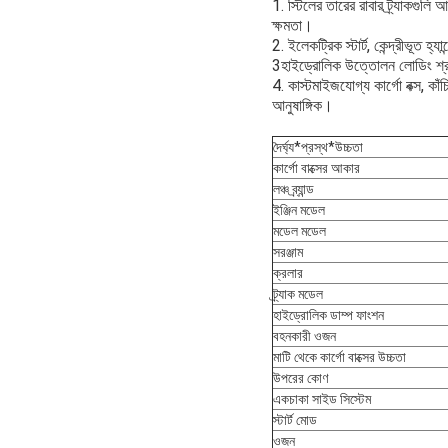
1. স্টিলের তারের রাবার ট্র্যাকগু
ক্ষমতা।
2. ইলেকট্রিক স্টার্ট, কেন্দ্রীভূত
3হাইড্রোলিক উত্তোলন লোডিং শ্রম
4. কাস্টমাইজযোগ্য কার্গো বক্স, কাঁচ
আনুষাঙ্গিক।
দৈর্ঘ্য*প্রস্থ*উচ্চতা
কার্গো বাক্সের আকার
লঞ্চ ব্র্যান্ড
ইঞ্জিন মডেল
মডেল মডেল
সরঞ্জাম
ক্রলার
ট্র্যাক মডেল
হাইড্রোলিক ডাম্প ফাংশন
বহনকারী ওজন
মাটি থেকে কার্গো বাক্সের উচ্চতা
উপরের কোণ
একচাকা সাইড সিস্টেম
স্টার্ট মোড
ওজন