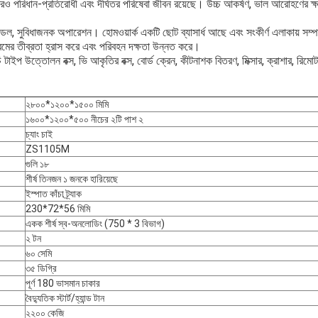
লি আরও পরিধান-প্রতিরোধী এবং দীর্ঘতর পরিষেবা জীবন রয়েছে। উচ্চ আকর্ষণ, ভাল আরোহণের ক
 হ্যান্ডেল, সুবিধাজনক অপারেশন। হোমওয়ার্ক একটি ছোট ব্যাসার্ধ আছে এবং সংকীর্ণ এলাকায় সম
ের তীব্রতা হ্রাস করে এবং পরিবহন দক্ষতা উন্নত করে।
ি টাইপ উত্তোলন বক্স, ভি আকৃতির বক্স, বোর্ড ক্রেন, কীটনাশক বিতরণ, মিক্সার, ক্রাশার, রিমোট 
২৮০০*১২০০*১৫০০ মিমি
১৬০০*১২০০*৫০০ নীচের ২টি পাশ ২
চ্যাং চাই
ZS1105M
গুলি ১৮
শীর্ষ তিনজন ১ জনকে হারিয়েছে
একটি বার্তা রেখে যান
আমরা শীঘ্রই আপনাকে আবার কল করব!
ইস্পাত কাঁচা ট্র্যাক
230*72*56 মিমি
একক শীর্ষ স্ব-অনলোডিং (750 * 3 বিভাগ)
২ টন
৬০ সেমি
৩৫ ডিগ্রি
পূর্ণ 180 ভাসমান চাকার
বৈদ্যুতিক স্টার্ট/হ্যান্ড টান
২২০০ কেজি