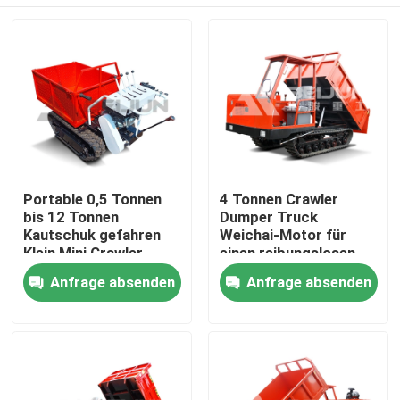
Portable 0,5 Tonnen
4 Tonnen Crawler
bis 12 Tonnen
Dumper Truck
Kautschuk gefahren
Weichai-Motor für
Klein Mini Crawler
einen reibungslosen
Träger Lkw Diesel
Transport von
Nach Hause
Anfrage absenden
Anfrage absenden
angetrieben
Material
Über uns
Kontakte