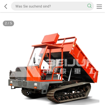
2
/
5