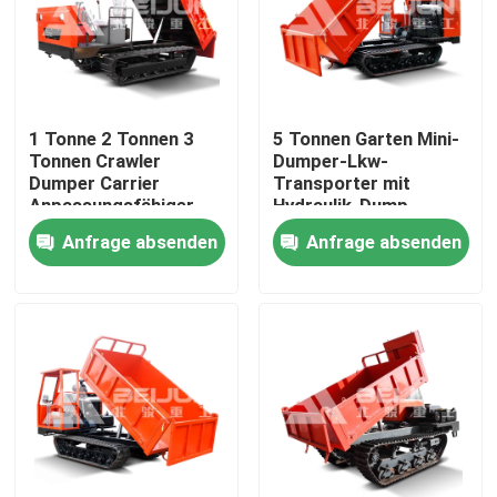
Produkte
Videos
1 Tonne 2 Tonnen 3
5 Tonnen Garten Mini-
Tonnen Crawler
Dumper-Lkw-
Dumper Carrier
Transporter mit
Untertagekipplaster
Anpassungsfähiger
Hydraulik-Dump
tragbarer Diesel zum
Anfrage absenden
Anfrage absenden
Verkauf
Tiefbau-LKW
Untertagesattelschlepper
Crawler-Dumper-Lkw
Aufheben der Rad-Schere