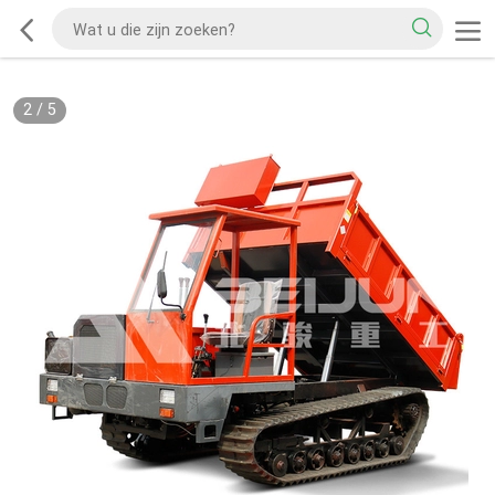
2
/
5