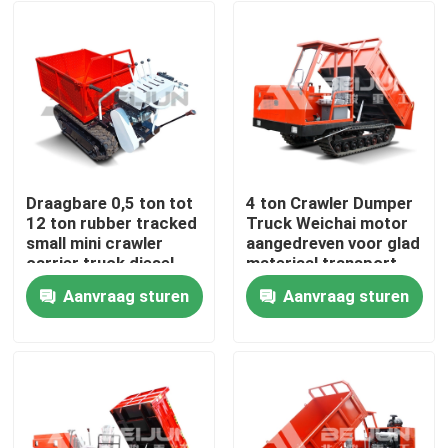
Draagbare 0,5 ton tot
4 ton Crawler Dumper
12 ton rubber tracked
Truck Weichai motor
small mini crawler
aangedreven voor glad
carrier truck diesel
materiaal transport
aangedreven
Aanvraag sturen
Aanvraag sturen
Thuis
Over ons
Contacten