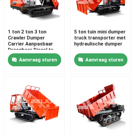
Producten
1 ton 2 ton 3 ton
5 ton tuin mini dumper
Video's
Crawler Dumper
truck transporter met
Carrier Aanpasbaar
hydraulische dumper
Draagbaar Diesel te
Ondergrondse Stortplaatsvrachtwagen
koop
Aanvraag sturen
Aanvraag sturen
Ondergrondse Mijnbouwvrachtwagen
Ondergrondse Gearticuleerde Vrachtwagen
Crawler dumper vrachtwagen
Opheffing van de schaar