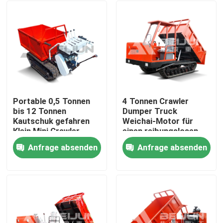
Portable 0,5 Tonnen
4 Tonnen Crawler
bis 12 Tonnen
Dumper Truck
Kautschuk gefahren
Weichai-Motor für
Klein Mini Crawler
einen reibungslosen
Träger Lkw Diesel
Transport von
Anfrage absenden
Anfrage absenden
angetrieben
Material
Nach Hause
Über uns
Kontakte