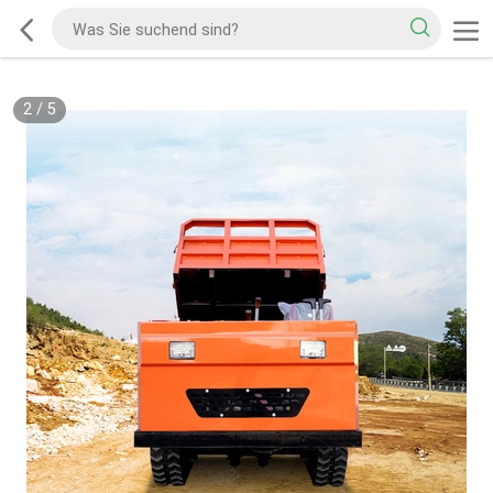
2
/
5