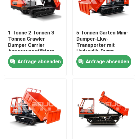
Produkte
1 Tonne 2 Tonnen 3
5 Tonnen Garten Mini-
Videos
Tonnen Crawler
Dumper-Lkw-
Dumper Carrier
Transporter mit
Anpassungsfähiger
Hydraulik-Dump
Untertagekipplaster
tragbarer Diesel zum
Anfrage absenden
Anfrage absenden
Verkauf
Tiefbau-LKW
Untertagesattelschlepper
Crawler-Dumper-Lkw
Aufheben der Rad-Schere