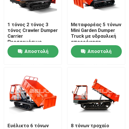
Προϊόντα
1 τόνος 2 τόνος 3
Μεταφορέας 5 τόνων
τόνος Crawler Dumper
Mini Garden Dumper
Βίντεο
Carrier
Truck με υδραυλική
Προσαρμόσιμο
απορρόφηση
φορητό πετρέλαιο
Αποστολή
Αποστολή
Υπόγειο φορτηγό απορρίψεων
ντίζελ προς πώληση
ερώτησης
ερώτησης
Φορτηγό υπόγειας μεταλλείας
Υπόγειο αρθρωμένο φορτηγό
Τροχόφορο-καθαριστήρα
Ευέλικτο 6 τόνων
8 τόνων τροχαίο
Ανύψωση με ψαλίδι τροχών