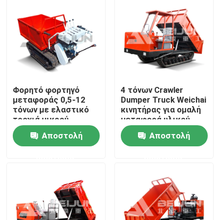
Φορητό φορτηγό
4 τόνων Crawler
μεταφοράς 0,5-12
Dumper Truck Weichai
τόνων με ελαστικό
κινητήρας για ομαλή
τροχιά μικρού
μεταφορά υλικού
μεγέθους Mini Crawler
Αποστολή
Αποστολή
φορτηγό μεταφοράς
Σπίτι
ερώτησης
ερώτησης
Σχετικά με εμάς
Επαφές