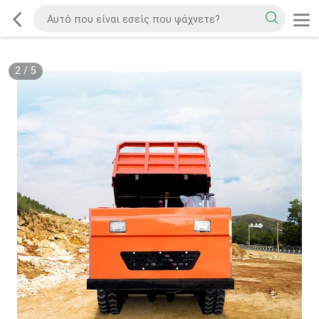
2
/
5