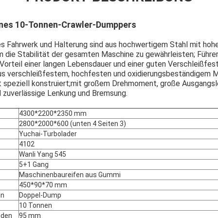
ines 10-Tonnen-Crawler-Dumppers
es Fahrwerk und Halterung sind aus hochwertigem Stahl mit hohe
um die Stabilität der gesamten Maschine zu gewährleisten; Führer
Vorteil einer langen Lebensdauer und einer guten Verschleißfest
us verschleißfestem, hochfesten und oxidierungsbeständigem Ma
t speziell konstruiert;mit großem Drehmoment, große Ausgangsl
nd zuverlässige Lenkung und Bremsung.
4300*2200*2350 mm
Hinterlass eine Nachricht
Wir rufen Sie bald zurück!
2800*2000*600 (unten 4 Seiten 3)
Yuchai-Turbolader
4102
Wanli Yang 545
5+1 Gang
Maschinenbaureifen aus Gummi
450*90*70 mm
on
Doppel-Dump
10 Tonnen
oden
95 mm