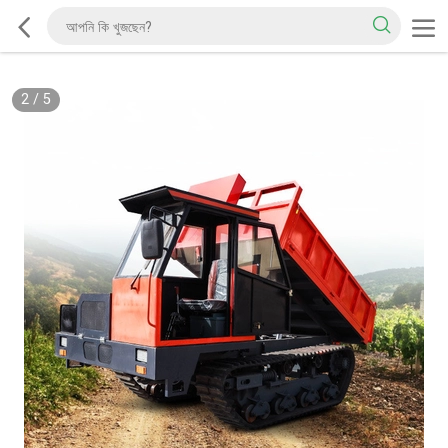
2
/
5