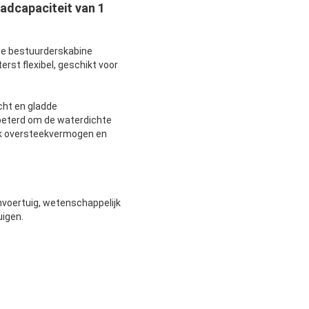
adcapaciteit van 1
de bestuurderskabine
rst flexibel, geschikt voor
cht en gladde
beterd om de waterdichte
erk oversteekvermogen en
nvoertuig, wetenschappelijk
uigen.