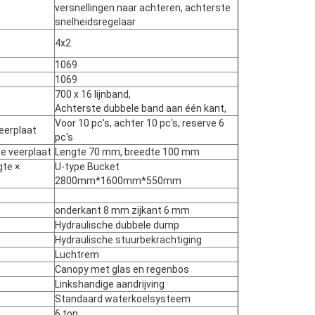
versnellingen naar achteren, achterste
snelheidsregelaar
4x2
1069
1069
700 x 16 lijnband,
Achterste dubbele band aan één kant,
VERZENDEN
Voor 10 pc's, achter 10 pc's, reserve 6
eerplaat
pc's
e veerplaat
Lengte 70 mm, breedte 100 mm
te ×
U-type Bucket
2800mm*1600mm*550mm
onderkant 8 mm zijkant 6 mm
Hydraulische dubbele dump
Hydraulische stuurbekrachtiging
Luchtrem
Canopy met glas en regenbos
Linkshandige aandrijving
Standaard waterkoelsysteem
6 ton