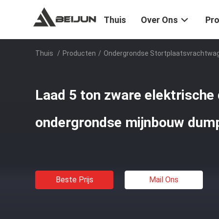
Thuis
Over Ons
Pr
Thuis
/
Producten
/
Ondergrondse Stortplaatsvrachtwa
Laad 5 ton zware elektrische
ondergrondse mijnbouw dump
Beste Prijs
Mail Ons