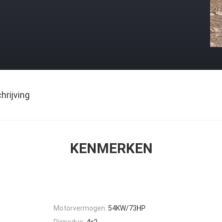
rijving
KENMERKEN
Motorvermogen:
54KW/73HP
Rijmodus:
4x2