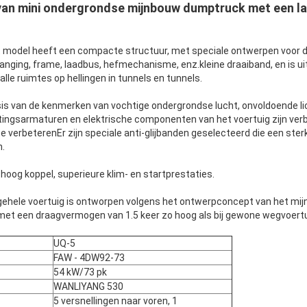
an mini ondergrondse mijnbouw dumptruck met een la
t model heeft een compacte structuur, met speciale ontwerpen voor 
anging, frame, laadbus, hefmechanisme, enz.kleine draaiband, en is uite
lle ruimtes op hellingen in tunnels en tunnels.
asis van de kenmerken van vochtige ondergrondse lucht, onvoldoende li
tingsarmaturen en elektrische componenten van het voertuig zijn ver
te verbeterenEr zijn speciale anti-glijbanden geselecteerd die een st
n.
Laat een bericht achter
We bellen je snel terug!
 hoog koppel, superieure klim- en startprestaties.
ehele voertuig is ontworpen volgens het ontwerpconcept van het mij
, met een draagvermogen van 1.5 keer zo hoog als bij gewone wegvoert
UQ-5
FAW - 4DW92-73
54 kW/73 pk
WANLIYANG 530
5 versnellingen naar voren, 1