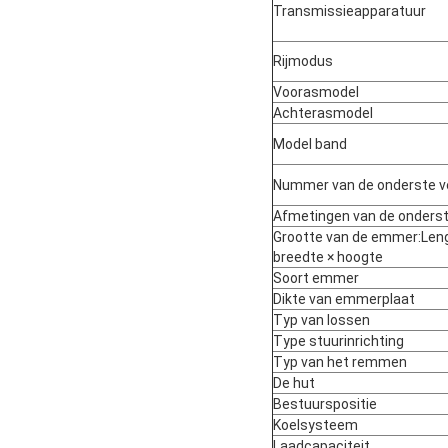
Transmissieapparatuur
Rijmodus
Voorasmodel
Achterasmodel
Model band
Nummer van de onderste v
Afmetingen van de onderst
Grootte van de emmer:Leng
breedte × hoogte
Soort emmer
Dikte van emmerplaat
Typ van lossen
Type stuurinrichting
Typ van het remmen
De hut
Bestuurspositie
Koelsysteem
Laadcapaciteit