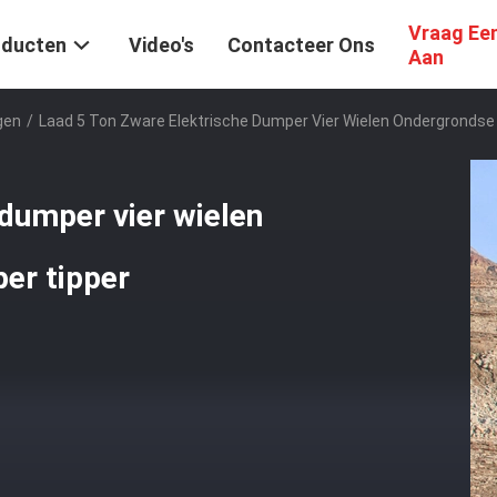
Vraag Ee
oducten
Video's
Contacteer Ons
Aan
gen
/
Laad 5 Ton Zware Elektrische Dumper Vier Wielen Ondergronds
 dumper vier wielen
er tipper