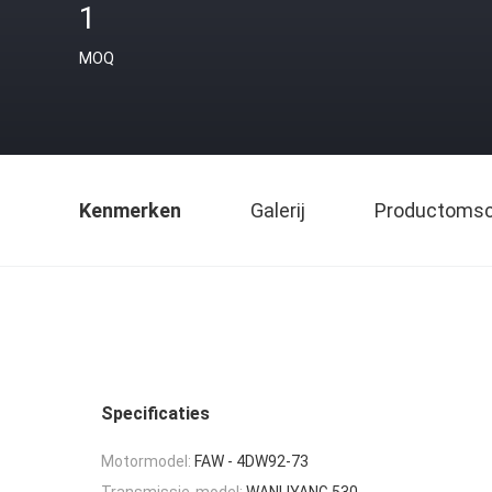
1
MOQ
Kenmerken
Galerij
Productomsch
Specificaties
Motormodel:
FAW - 4DW92-73
Transmissie-model:
WANLIYANG 530