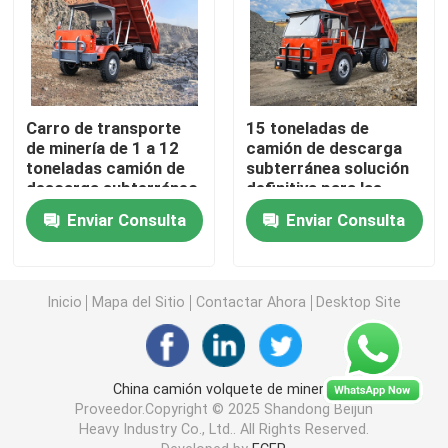
Transportes subterráneos de personal
Vehículo utilitario subterráneo
Carro de transporte
15 toneladas de
de minería de 1 a 12
camión de descarga
toneladas camión de
subterránea solución
La correa eslabonada Scissor la elevación
descarga subterráneo
definitiva para las
con motor potente
operaciones mineras
Enviar Consulta
Enviar Consulta
Elevación articulada del auge
Inicio
Mapa del Sitio
Contactar Ahora
Desktop Site
plataforma elevadora telescópica
Máquina perforadora gigante
China camión volquete de minería
Proveedor.Copyright © 2025 Shandong Beijun
Heavy Industry Co., Ltd.. All Rights Reserved.
Camión de cubo