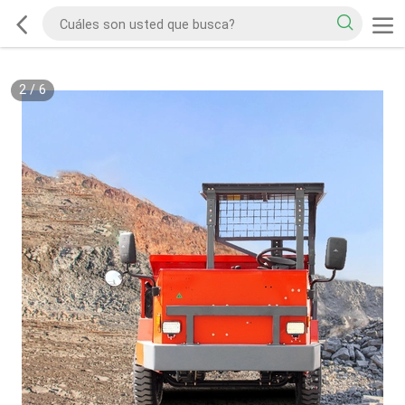
2
/
6