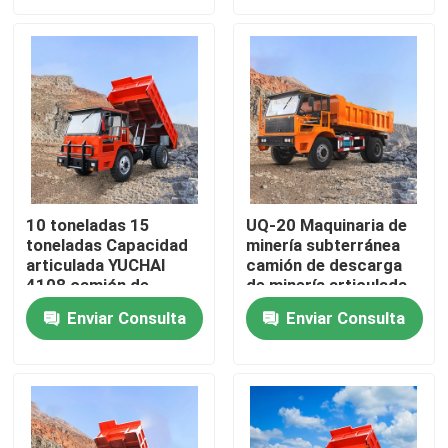
Productos
Vídeos
Camión volquete subterráneo
10 toneladas 15
UQ-20 Maquinaria de
toneladas Capacidad
minería subterránea
Camión de mina de subterráneo
articulada YUCHAI
camión de descarga
4108 camión de
de minería articulada
descarga de diésel de
Camión articulado subterráneo
Enviar Consulta
Enviar Consulta
minería subterránea
Camión de descarga
Elevación de las tijeras de la rueda