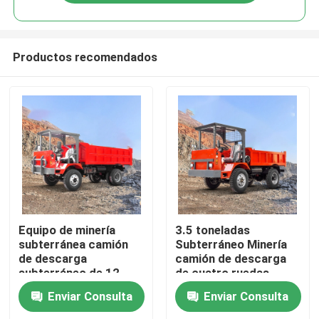
Productos recomendados
Inicio
Equipo de minería
3.5 toneladas
subterránea camión
Subterráneo Minería
de descarga
camión de descarga
Sobre nosotros
subterráneo de 12
de cuatro ruedas
toneladas camión de
Minería Eje estrecho
Enviar Consulta
Enviar Consulta
descarga articulado
Contactos