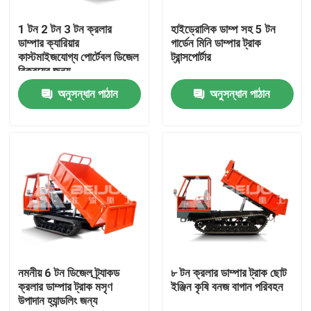
1 টন 2 টন 3 টন ক্রলার
হাইড্রোলিক ডাম্প সহ 5 টন
আমাদের সম্পর্কে
ডাম্পার ক্যারিয়ার
গার্ডেন মিনি ডাম্পার ট্রাক
কাস্টমাইজযোগ্য পোর্টেবল ডিজেল
ট্রান্সপোর্টার
বিক্রয়ের জন্য
কারখানা ভ্রমণ
অনুসন্ধান পাঠান
অনুসন্ধান পাঠান
মান নিয়ন্ত্রণ
উদ্ধৃতির জন্য আবেদন
ভূগর্ভস্থ ডাম্প ট্রাক
ভূগর্ভস্থ মাইনিং ট্রাক
নমনীয় 6 টন ডিজেল ট্র্যাকড
৮ টন ক্রলার ডাম্পার ট্রাক ছোট
ক্রলার ডাম্পার ট্রাক মসৃণ
ইঞ্জিন কৃষি বনজ বাগান পরিবহন
উপাদান হ্যান্ডলিং জন্য
ভূগর্ভস্থ আর্টিকুলেটেড ট্রাক