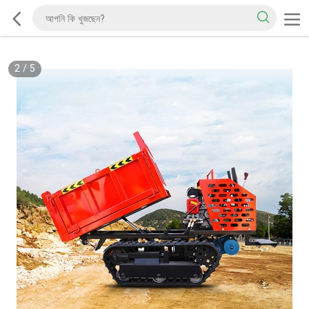
2
/
5