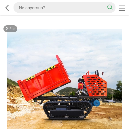
2
/
5