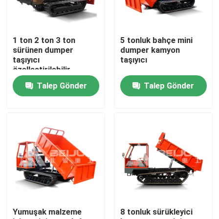
Ürünler
1 ton 2 ton 3 ton
5 tonluk bahçe mini
sürünen dumper
dumper kamyon
videolar
taşıyıcı
taşıyıcı
özelleştirilebilir
taşınabilir dizel satış
Talep Gönder
Talep Gönder
için
Yeraltı Damperli Kamyon
Yeraltı Maden Kamyonu
Yeraltı Belden kırmalı Kamyon
Paletli Damperli Kamyon
Yumuşak malzeme
8 tonluk sürükleyici
Tekerlek makas kaldırma