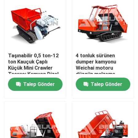
Taşınabilir 0,5 ton-12
4 tonluk sürünen
ton Kauçuk Çaplı
dumper kamyonu
Küçük Mini Crawler
Weichai motoru
Taşıyıcı Kamyon Dizel
düzgün malzeme
taşımacılığı için
Talep Gönder
Talep Gönder
çalıştırılır
Ana sayfa
Hakkımızda
Kişiler