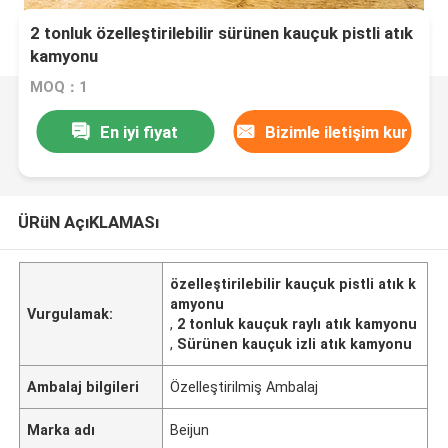
2 tonluk özelleştirilebilir sürünen kauçuk pistli atık
kamyonu
MOQ：1
En iyi fiyat
Bizimle iletişim kur
ÜRüN AçıKLAMASı
özelleştirilebilir kauçuk pistli atık k
amyonu
Vurgulamak:
,
2 tonluk kauçuk raylı atık kamyonu
,
Sürünen kauçuk izli atık kamyonu
Ambalaj bilgileri
Özelleştirilmiş Ambalaj
Marka adı
Beijun