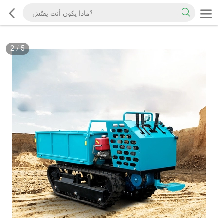
2
/
5