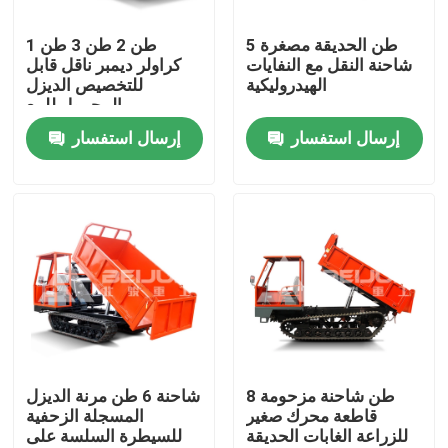
5 طن الحديقة مصغرة
1 طن 2 طن 3 طن
المنتجات
شاحنة النقل مع النفايات
كراولر ديمبر ناقل قابل
الهيدروليكية
للتخصيص الديزل
المحمول للبيع
فيديوهات
إرسال استفسار
إرسال استفسار
شاحنة قلابة تحت الأرض
شاحنة التعدين تحت الأرض
شاحنة مفصلية تحت الأرض
شاحنة كراولر
8 طن شاحنة مزحومة
شاحنة 6 طن مرنة الديزل
قاطعة محرك صغير
المسجلة الزحفية
للزراعة الغابات الحديقة
للسيطرة السلسة على
رفع مقص العجلات