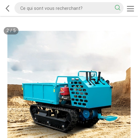
2
/
5