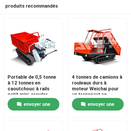
produits recommandés
Portable de 0,5 tonne
4 tonnes de camions à
à 12 tonnes en
rouleaux durs à
caoutchouc à rails
moteur Weichai pour
Accueil
petit mini-crawler
un transport en
porte-avions camion
douceur
envoyer une
envoyer une
diesel
A propos de nous
demande
demande
Contacts