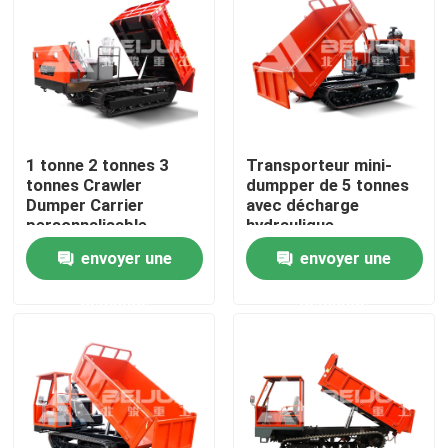
Produits
Vidéos
1 tonne 2 tonnes 3
Transporteur mini-
Camion à benne basculante au fond
tonnes Crawler
dumpper de 5 tonnes
Dumper Carrier
avec décharge
personnalisable
hydraulique
Portable Diesel À
Camion d'extraction au fond
envoyer une
envoyer une
vendre
demande
demande
Camion articulé au fond
Camion à déchargeuse
Ascenseur à ciseaux à roue