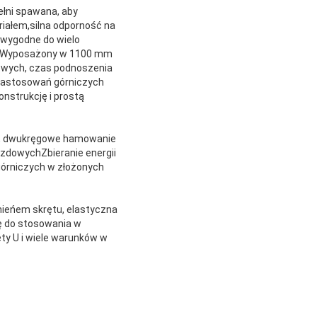
ełni spawana, aby
iałem,silna odporność na
 wygodne do wielo
aniaWyposażony w 1100 mm
owych, czas podnoszenia
o zastosowań górniczych
nstrukcję i prostą
ca, dwukręgowe hamowanie
azdowychZbieranie energii
órniczych w złożonych
mieńem skrętu, elastyczna
ię do stosowania w
ęty U i wiele warunków w