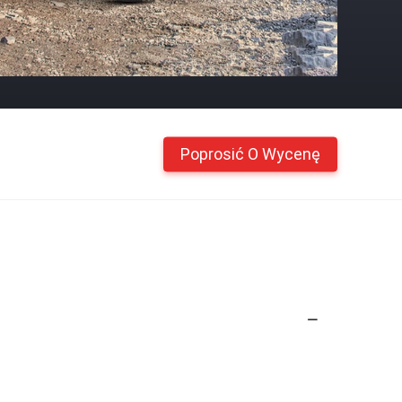
Poprosić O Wycenę