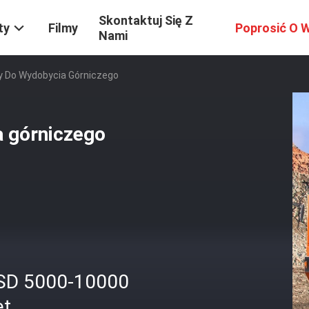
Skontaktuj Się Z
ty
Filmy
Poprosić O 
Nami
 Do Wydobycia Górniczego
 górniczego
SD 5000-10000
et