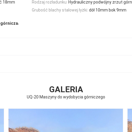
ść 18mm
Rodzaj rozładunku:
Hydrauliczny podwójny zrzut gór
Grubość blachy stalowej łyżki:
dół 10mm bok 9mm
,
 górnicza
GALERIA
UQ-20 Maszyny do wydobycia górniczego