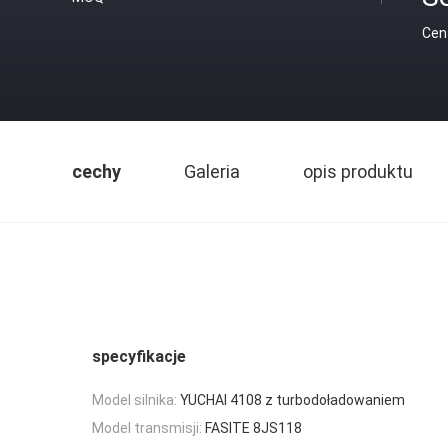
Cen
cechy
Galeria
opis produktu
specyfikacje
Model silnika:
YUCHAI 4108 z turbodoładowaniem
Model transmisji:
FASITE 8JS118