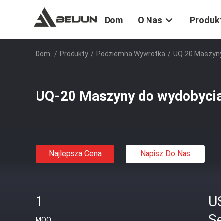
Dom
O Nas
Produk
Dom
/
Produkty
/
Podziemna Wywrotka
/
UQ-20 Maszyny
UQ-20 Maszyny do wydobycia
Najlepsza Cena
Napisz Do Nas
1
U
S
MOQ