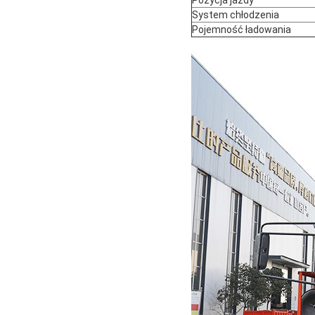
Pozycja jazdy
System chłodzenia
Pojemność ładowania