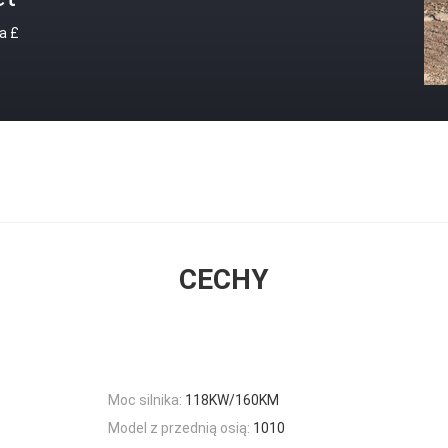
a £
CECHY
Moc silnika:
118KW/160KM
Model z przednią osią:
1010