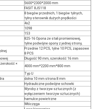
5600*2300*2000 mm
FASIT 8JS118
8 biegów przednich, 1 biegów tylnych,
tylny sterownik dużych prędkości
4x2
1098
153
825-16 Opona ze stali promieniowej,
tylne podwójne opony z jednej strony,
Przednie 12 PCS, tylne 10 PCS, zapasowe
olnej
8 PCS
nowej
Długość 90 mm, szerokość 16 mm
szerokość ×
4000 mm*2200 mm*800 mm
Typ U
dra
dolna 10 mm strona 8 mm
Hydrauliczne podwójne schowki
Wyroby z tworzyw sztucznych (z
wyłączeniem tworzyw sztucznych)
hamulce powietrzne
Włóczęga