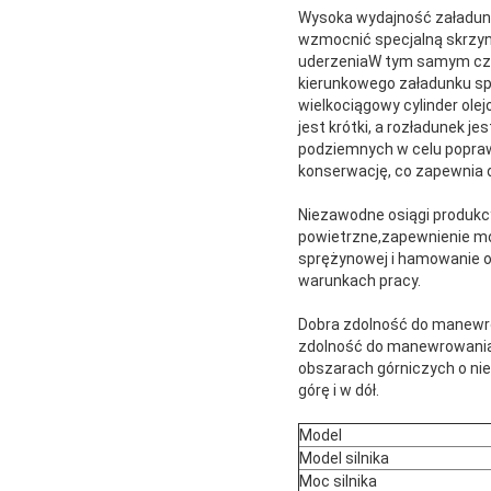
Wysoka wydajność załadunku
wzmocnić specjalną skrzyn
uderzeniaW tym samym czas
kierunkowego załadunku sp
wielkociągowy cylinder ol
jest krótki, a rozładunek 
podziemnych w celu poprawy
konserwację, co zapewnia d
Niezawodne osiągi produkc
powietrzne,zapewnienie moż
sprężynowej i hamowanie 
warunkach pracy.
Dobra zdolność do manewro
zdolność do manewrowania, 
obszarach górniczych o nie
górę i w dół.
Model
Model silnika
Moc silnika