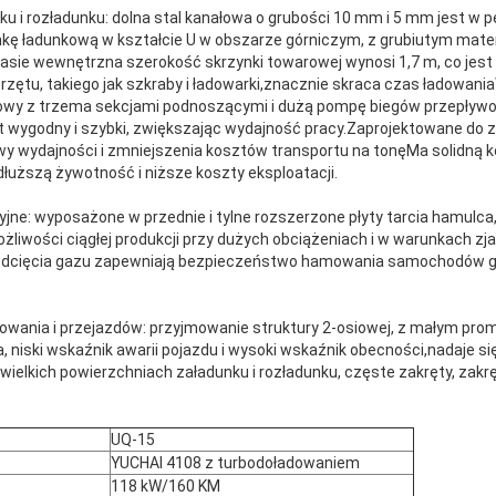
 i rozładunku: dolna stal kanałowa o grubości 10 mm i 5 mm jest w p
kę ładunkową w kształcie U w obszarze górniczym, z grubiutym mater
ie wewnętrzna szerokość skrzynki towarowej wynosi 1,7 m, co jest
rzętu, takiego jak szkraby i ładowarki,znacznie skraca czas ładow
ejowy z trzema sekcjami podnoszącymi i dużą pompę biegów przepływ
jest wygodny i szybki, zwiększając wydajność pracy.Zaprojektowane d
 wydajności i zmniejszenia kosztów transportu na tonęMa solidną ko
łuższą żywotność i niższe koszty eksploatacji.
yjne: wyposażone w przednie i tylne rozszerzone płyty tarcia hamul
liwości ciągłej produkcji przy dużych obciążeniach i w warunkach zj
odcięcia gazu zapewniają bezpieczeństwo hamowania samochodów g
wania i przejazdów: przyjmowanie struktury 2-osiowej, z małym pro
niski wskaźnik awarii pojazdu i wysoki wskaźnik obecności,nadaje s
wielkich powierzchniach załadunku i rozładunku, częste zakręty, zakr
UQ-15
YUCHAI 4108 z turbodoładowaniem
118 kW/160 KM