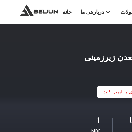
لات
دربارهی ما
خانه
ی ما ایمیل کنید
1
MOQ