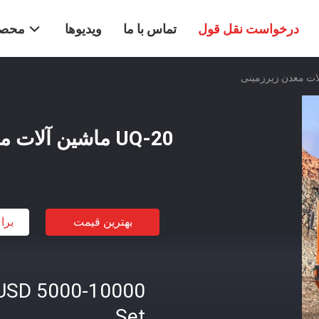
درخواست نقل قول
تماس با ما
ویدیوها
محصو
UQ-20 ماشین آلات معدن زیرزمینی
بهترین قیمت
برا
USD 5000-10000
Set