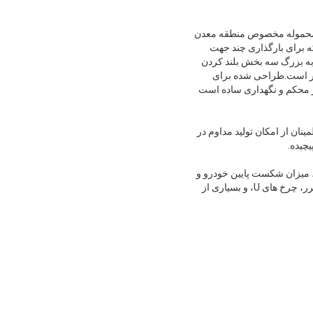
 داده شده است تا جعبه محموله مخصوص منطقه معدن
 در برابر ضربهدر عین حال، عرض داخلی جعبه محموله 1.7 متر است که برای بارگذاری چند جهت
اش و بارگیری آسان است.زمان بارگیری را به شدت کاهش می دهد. مجهز به یک 1100mm ضربه بزرگ سه بخش بلند کردن
کار است.طراحی شده برای
ار محکم و نگهداری ساده است
ان از امکان تولید مداوم در
چیده.
، میزان شکست پایین خودرو و
میزان حضور بالا،برای استفاده در مناطق معدن با مناطق کوچک بارگیری و تخلیه مناسب است.، چرخش های مکرر، چرخ های U، و بسیاری از