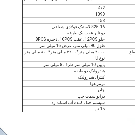
4x2
1098
153
825-16 لاستیک فولادی شعاعی
دو تایر عقب یک طرفه
جلو 12PCS، عقب 10PCS، ذخیره 8PCS
طول 90 میلی متر، عرض 16 میلی متر
اع
۴۰۰۰ میلی متر*۲۲۰۰ میلی متر*۸۰۰ میلی متر
نوع U
پایین 10 میلی متر طرف 8 میلی متر
هيدروليک دو طبقه
کنترل هیدرولیک
ترمز هوا
چادر
درایو سمت چپ
سیستم خنک کننده آب استاندارد
15 تن