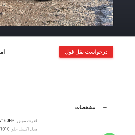
درخواست نقل قول
ام
مشخصات
قدرت موتور:
/160HP
مدل اکسل جلو:
1010