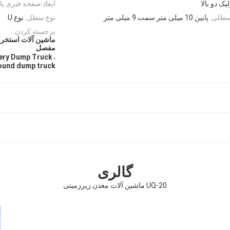
ک دو بالا
ابعاد صفحه فنری پای
سطلی:
پایین 10 میلی متر سمت 9 میلی متر
نوع سطل:
نوع U
برجسته کردن:
ماشین آلات استخرا
مفصل
,
ery Dump Truck
ound dump truck
گالری
UQ-20 ماشین آلات معدن زیرزمینی