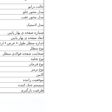
حالت درایو
مدل محور جلو
مدل محور عقب
مدل لاستیک
شماره صفحه ی بهار پایین
ابعاد صفحه ی بهار پایین
اندازه سطل:طول × عرض × ارتف
نوع سطل
ضخامت صفحه فولادی سطل
نوع تخلیه
نوع فرمان
نوع ترمز
کابین
موقعیت راننده
سیستم خنک کننده
ظرفیت بارگیری