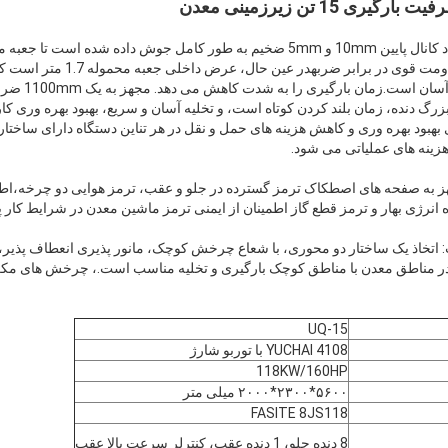
 15 تن زیرزمینی معدن
کارایی بالا بارگیری و تخلیه: فولاد کانال پایین 10mm و 5mm ضخیم به طور کامل جوش
را تقویت کند، با مواد ضخیم،مقاومت قوی
تجهیزات مانند تر
زرگ دنده، زمان بلند کردن کوتاه است، و تخلیه آسان و سریع، بهبود بهره وری 
بهبود بهره وری و کاهش هزینه های حمل و نقل در هر تناین دستگاه دارای ساخت
زینه های عملیاتی می شود.
هز به صفحه های اصطکاک ترمز گسترده در جلو و عقب، ترمز هوایی دو چرخه،اطمین
انرژی بهار و ترمز قطع گاز اطمینان از ایمنی ترمز ماشین معدن در شرایط کار پی
ب: اتخاذ یک ساختار دو محوری، با شعاع چرخش کوچک، مانور پذیری انعطاف پذیر
UQ-15
YUCHAI 4108 با توربو شارژ
118KW/160HP
۵۶۰۰*۲۳۰۰*۲۰۰۰ میلی متر
FASITE 8JS118
8 دنده جلو، 1 دنده عقب، کنترلر سرعت بالا عقب