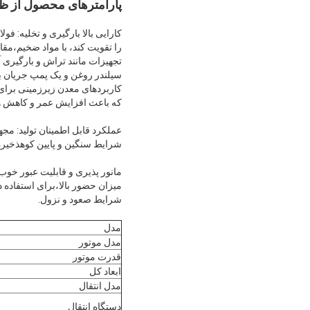
پارامترهای محصول از ظرفیت بارگیری
سیلندر روغن و یک پمپ جریان ب
کاربردهای معدن زیرزمینی برای 
که باعث افزایش عمر و کاهش ه
عملکرد قابل اطمینان تولید: مج
شرایط سنگین و پایین کوهذخیره 
مانور پذیری و قابلیت عبور خو
شرایط صعود و نزول.
مدل
مدل موتور
قدرت موتور
ابعاد کل
مدل انتقال
دستگاه انتقال