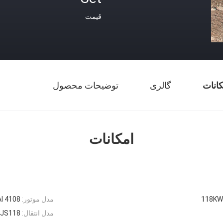
قیمت
کانات
گالری
توضیحات محصول
امکانات
118KW
مدل موتور:
YUCHAI 4108 
مدل انتقال:
8JS118