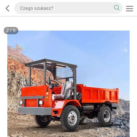
2
/
6