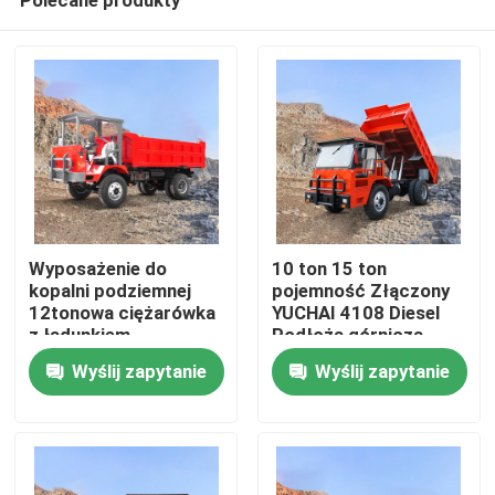
Wyposażenie do
10 ton 15 ton
kopalni podziemnej
pojemność Złączony
12tonowa ciężarówka
YUCHAI 4108 Diesel
z ładunkiem
Podłoża górnicza
Dom
podłogowym
zbiornik
Wyślij zapytanie
Wyślij zapytanie
O nas
Łączność