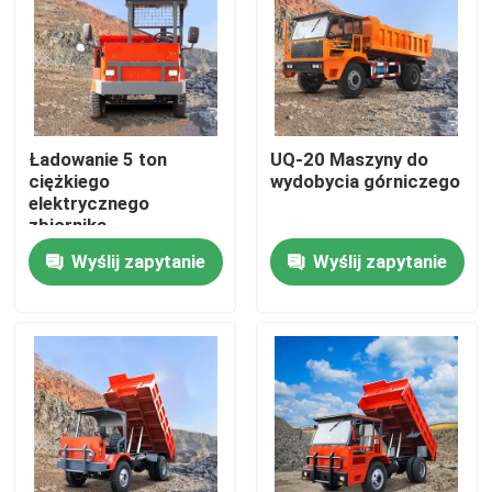
Produkty
filmy
Ładowanie 5 ton
UQ-20 Maszyny do
ciężkiego
wydobycia górniczego
Podziemna wywrotka
elektrycznego
zbiornika
czterokołowego
Wyślij zapytanie
Wyślij zapytanie
zbiornika górniczego
Podziemna ciężarówka górnicza
Podziemna ciężarówka przegubowa
Pojazd z ładowarką
Podnoszenie nożyczek kołowych