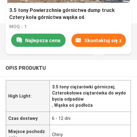
3.5 tony Powierzchnia górnictwa dump truck
Cztery koła górnictwa wąska oś
MOQ：1
Najlepsza cena
Skontaktuj się z
nami
OPIS PRODUKTU
3.5 tony ciężarówki górniczej
,
Czterokołowa ciężarówka do wydo
High Light:
bycia odpadów
,
Wąska oś podłoża
Czas dostawy
6 - 12 dni
Miejsce pochodz
Chiny