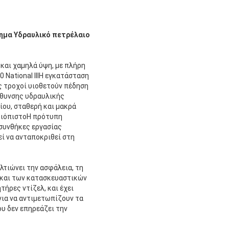
ημα Υδραυλικό πετρέλαιο
 και χαμηλά ύψη, με πλήρη
 National IIIΗ εγκατάσταση
ς τροχοί υιοθετούν πέδηση
ύθυνσης υδραυλικής
ίου, σταθερή και μακρά
αξιόπιστοΗ πρότυπη
 συνθήκες εργασίας
ί να ανταποκριθεί στη
λτιώνει την ασφάλεια, τη
 και των κατασκευαστικών
τήρες ντίζελ, και έχει
για να αντιμετωπίζουν τα
ου δεν επηρεάζει την