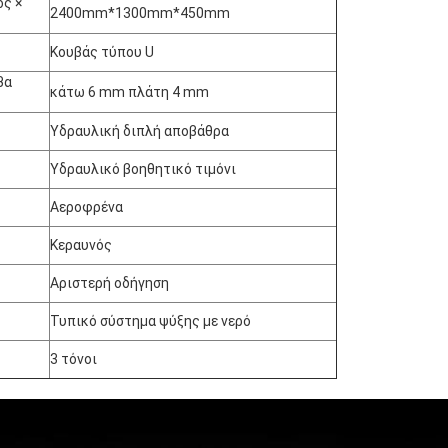
ος ×
2400mm*1300mm*450mm
Κουβάς τύπου U
βα
κάτω 6 mm πλάτη 4 mm
Υδραυλική διπλή αποβάθρα
Υδραυλικό βοηθητικό τιμόνι
Αεροφρένα
Κεραυνός
Αριστερή οδήγηση
Τυπικό σύστημα ψύξης με νερό
3 τόνοι