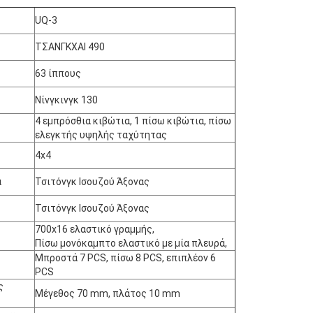
UQ-3
ΤΣΑΝΓΚΧΑΙ 490
63 ίππους
Νίνγκινγκ 130
4 εμπρόσθια κιβώτια, 1 πίσω κιβώτια, πίσω
ΥΠΟΒΟΛΉ
ελεγκτής υψηλής ταχύτητας
4x4
α
Τσιτόνγκ Ισουζού Άξονας
Τσιτόνγκ Ισουζού Άξονας
700x16 ελαστικό γραμμής,
Πίσω μονόκαμπτο ελαστικό με μία πλευρά,
Μπροστά 7 PCS, πίσω 8 PCS, επιπλέον 6
PCS
ς
Μέγεθος 70 mm, πλάτος 10 mm