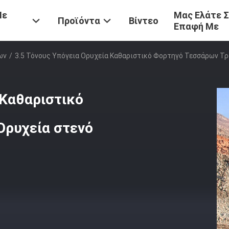
Με
Μας Ελάτε 
Προϊόντα
Βίντεο
Επαφή Με
ων
/
3.5 Τόνους Υπόγεια Ορυχεία Καθαριστικό Φορτηγό Τεσσάρων Τ
 Καθαριστικό
Ορυχεία στενό