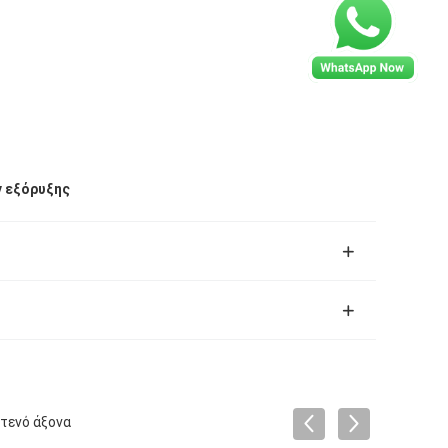
 εξόρυξης
τενό άξονα