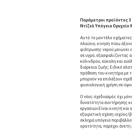
Παράμετροι προϊόντος 3
Ντίζελ Υπόγεια Ορυχείο 
Αυτό το μοντέλο οχήματος 
πλαίσιο, κίνηση πίσω άξονα
φίλτρωσης νερού μειώνει 
σε υγρό, εξασφαλίζοντας 
κύλινδρου, εύκολη και ευέ
διάρκεια ζωής; Ειδικό ελα
πρόθεση του κινητήρα με τ
μπορούν να επιλέξουν σχε
φυσιολογική χρήση σε ύψος
Ο νέος σχεδιασμός όχι μόν
δυνατότητα συντήρησης κα
εργασιών.Είναι κινητή και 
εξαιρετική σχέση ισχύος/β
σκληρά υπόγεια περιβάλλον
ορατότητα, παρέχει άνετη 