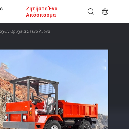
Σε
Ζητήστε Ένα
Απόσπασμα
ροχών Ορυχεία Στενό Άξονα