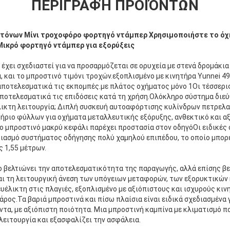
ΠΕΡΙΓΡΑΦΉ ΠΡΟΪΌΝΤΩΝ
 τόνων Μίνι τροχοφόρο φορτηγό ντάμπερ Χρησιμοποιήστε το όχ
Μικρό φορτηγό ντάμπερ για εξορύξεις
έχει σχεδιαστεί για να προσαρμόζεται σε ορυχεία με στενά δρομάκια
, και το μπροστινό τιμόνι τροχών.εξοπλισμένο με κινητήρα Yunnei 490
αποτελεσματικά τις εκπομπές.με πλάτος οχήματος μόνο 1Οι τέσσερι
αποτελεσματικά τις επιδόσεις κατά τη χρήση.Ολόκληρο σύστημα διε
λικτη λειτουργία; Διπλή συσκευή αυτοαφόρτισης κυλίνδρων πετρελα
τήριο φύλλων για οχήματα μεταλλευτικής εξόρυξης, ανθεκτικό και 
ο μπροστινό μακρύ κεφάλι παρέχει προστασία στον οδηγόΟι ειδικές
Αφήστε ένα μήνυμα
We bellen je snel terug!
διασμό συστήματος οδήγησης πολύ χαμηλού επιπέδου, το οποίο μπορε
 1,55 μέτρων.
ο βελτιώνει την αποτελεσματικότητα της παραγωγής, αλλά επίσης βε
ι τη λειτουργική άνεση των υπόγειων μεταφορών, των εξορυκτικών
ευέλικτη στις πλαγιές, εξοπλισμένο με αξιόπιστους και ισχυρούς κινη
άρος.Τα βαριά μπροστινά και πίσω πλαίσια είναι ειδικά σχεδιασμένα 
τα, με αξιόπιστη ποιότητα. Μια μπροστινή καμπίνα με κλιματισμό π
λειτουργία και εξασφαλίζει την ασφάλεια.