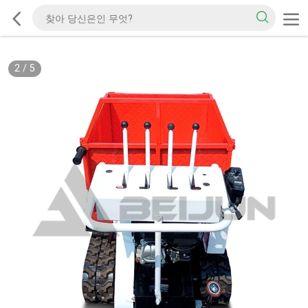
2
/
5