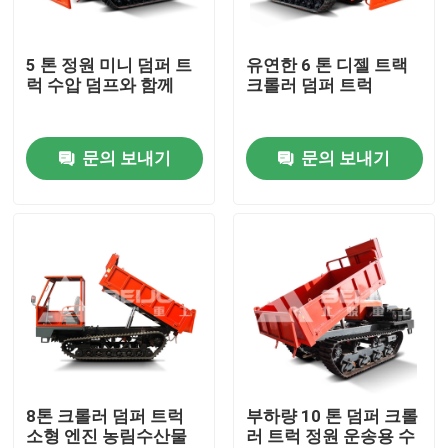
회사 소개
5 톤 정원 미니 덤퍼 트
유연한 6 톤 디젤 트랙
럭 수압 덤프와 함께
크롤러 덤퍼 트럭
공장 투어
문의 보내기
문의 보내기
품질 관리
견적 요청
지하 덤프트럭
지하 막장 트럭
8톤 크롤러 덤퍼 트럭
부하량 10 톤 덤퍼 크롤
소형 엔진 농림수산물
러 트럭 정원 운송용 수
지하 구분형 트럭