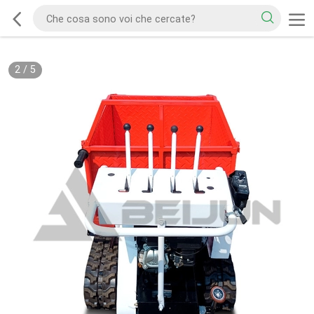
2
/
5