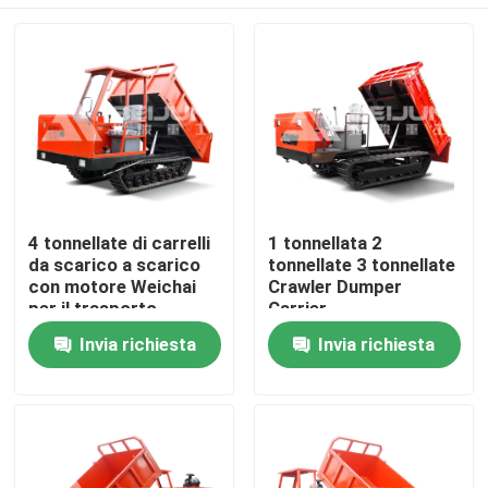
4 tonnellate di carrelli
1 tonnellata 2
da scarico a scarico
tonnellate 3 tonnellate
con motore Weichai
Crawler Dumper
per il trasporto
Carrier
agevole dei materiali
Personalizzabile
Casa
Invia richiesta
Invia richiesta
Diesel Portatile In
vendita
Chi siamo
Contatti