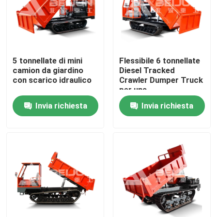
Prodotti
Video
5 tonnellate di mini
Flessibile 6 tonnellate
camion da giardino
Diesel Tracked
con scarico idraulico
Crawler Dumper Truck
Autocarro con cassone ribaltabile sotterraneo
per una
maneggevolezza dei
Invia richiesta
Invia richiesta
materiali
Camion di cantieri sotterranei
Camion articolato sotterraneo
Camion di scarico
Sollevamento delle forbici a ruota