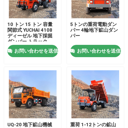
製品
10 トン 15 トン 容量
5トンの重荷電動ダン
関節式 YUCHAI 4108
パー 4輪地下鉱山ダン
ビデオ
ディーゼル 地下採掘
パー
ダンパー トラック
お問い合わせを送信
お問い合わせを送信
地下のダンプ トラック
地下の採鉱トラック
地下の連結されたトラック
クローラーダンパートラック
UQ-20 地下鉱山機械
重荷 1-12トンの鉱山
車輪のシザリリフト