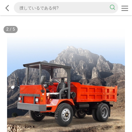
2
/
5