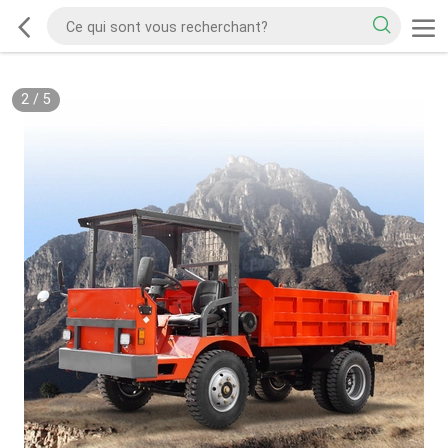
2
/
5