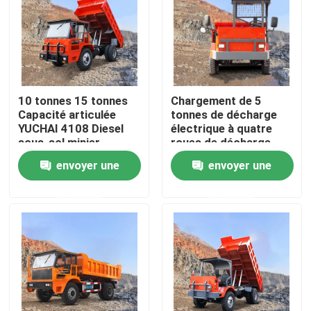
Produits
Vidéos
10 tonnes 15 tonnes
Chargement de 5
Capacité articulée
tonnes de décharge
Camion à benne basculante au fond
YUCHAI 4108 Diesel
électrique à quatre
sous-sol minier
roues de décharge
camion-déchargeur
sous-marine
envoyer une
envoyer une
Camion d'extraction au fond
demande
demande
Camion articulé au fond
Camion à déchargeuse
Ascenseur à ciseaux à roue