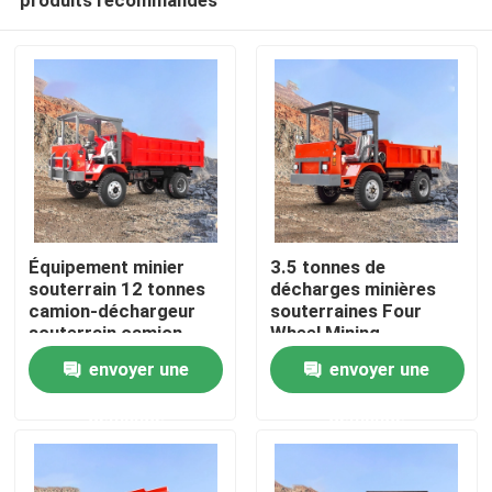
Équipement minier
3.5 tonnes de
souterrain 12 tonnes
décharges minières
camion-déchargeur
souterraines Four
souterrain camion-
Wheel Mining
Accueil
déchargeur articulé
envoyer une
envoyer une
demande
demande
A propos de nous
Contacts