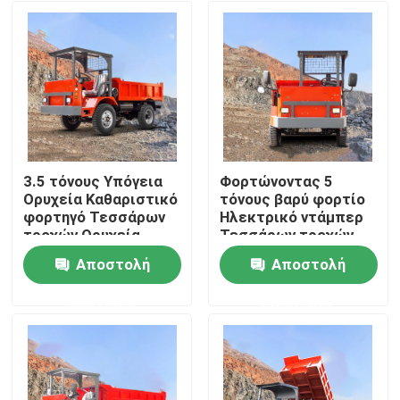
3.5 τόνους Υπόγεια
Φορτώνοντας 5
Ορυχεία Καθαριστικό
τόνους βαρύ φορτίο
φορτηγό Τεσσάρων
Ηλεκτρικό ντάμπερ
τροχών Ορυχεία
Τεσσάρων τροχών
στενό άξονα
Υπόγεια Ορυχεία
Αποστολή
Αποστολή
Ντάμπερ Τίπερ
Αρχική Σελίδα
ερώτησης
ερώτησης
Προϊόντα
Βίντεο