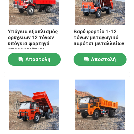
Σχετικά με εμάς
Υπόγεια εξοπλισμός
Βαρύ φορτίο 1-12
Γύρος εργοστασίων
ορυχείων 12 τόνων
τόνων μεταγωγικό
υπόγεια φορτηγά
καρότσι μεταλλείων
απορριμμάτων
Ποιοτικός έλεγχος
αρθρωτών
Αποστολή
Αποστολή
απορριμμάτων
ερώτησης
ερώτησης
Ζητήστε ένα απόσπασμα
Υπόγειο φορτηγό απορρίψεων
Φορτηγό υπόγειας μεταλλείας
Υπόγειο αρθρωμένο φορτηγό