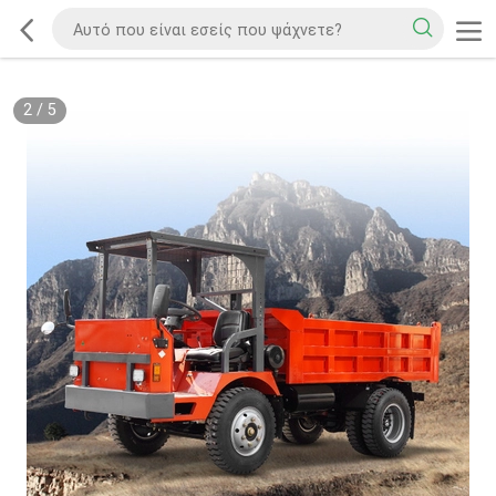
2
/
5