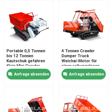
Portable 0,5 Tonnen
4 Tonnen Crawler
bis 12 Tonnen
Dumper Truck
Kautschuk gefahren
Weichai-Motor für
Klein Mini Crawler
einen reibungslosen
Träger Lkw Diesel
Transport von
Anfrage absenden
Anfrage absenden
angetrieben
Material
Nach Hause
Über uns
Kontakte