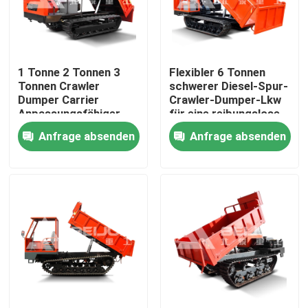
Produkte
1 Tonne 2 Tonnen 3
Flexibler 6 Tonnen
Videos
Tonnen Crawler
schwerer Diesel-Spur-
Dumper Carrier
Crawler-Dumper-Lkw
Anpassungsfähiger
für eine reibungslose
Untertagekipplaster
tragbarer Diesel zum
Materialbearbeitung
Anfrage absenden
Anfrage absenden
Verkauf
Tiefbau-LKW
Untertagesattelschlepper
Crawler-Dumper-Lkw
Aufheben der Rad-Schere