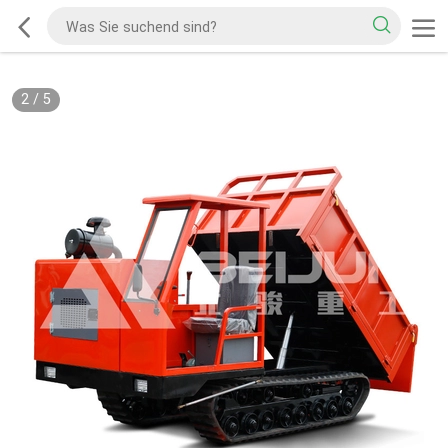
2
/
5