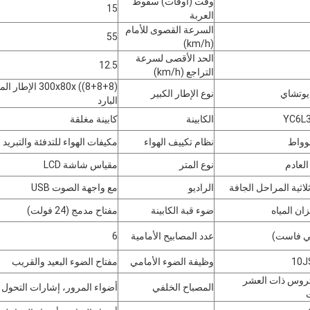
وقت (أوقات) سقوط
15
العربة
السرعة القصوى للأمام
55
(km/h)
الحد الأقصى لسرعة
12.5
التراجع (km/h)
300x80x ((8+8+8) الإط
وتشاي
نوع الإطار الكبير
البارد
YC6L3
الكابينة
كابينة مغلقة
نظام تكييف الهواء
مكيفات الهواء للتدفئة والتبريد
لعادم
نوع المتر
مقياس شاشة LCD
لاثية المراحل الجافة
الراديو
مع واجهة الصوت USB
زان المياه
ضوء قبة الكابينة
مفتاح مدمج (24 فولت)
ي فاست)
عدد المصابيح الأمامية
6
10J
وظيفة الضوء الأمامي
مفتاح الضوء البعيد والقريب
تروس ذات العشر
المصباح الخلفي
أضواء المرور، إشارات التحول