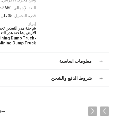
البعد الإجمالي:
8650 × 2503 × 2852 ملم
قدرة التحميل:
35 طن
إبراز:
الأرض,شاحنة هدر التع
,
ining Dump Truck
Mining Dump Truck
معلومات اساسية
شروط الدفع والشحن
منجم 