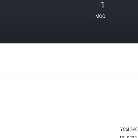
1
MOQ
YC6L340
10JS220