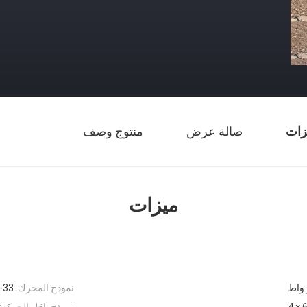
زات
صالة عرض
منتوج وصف
ميزات
نموذج المحرك:
-33
6 × 
نموذج ناقل الحركة: