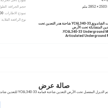
حجم الجرافة: الطول 
نموذج الاطارات:
2.00
نوع الرافعة القلابة:
شاحنة هدر التعدين تحت الشاندونغ,YC6L340-33 شاحنة هدر التعدين تحت
دين المتشابكة تحت الأرض
,
YC6L340-33 Underground M
Articulated Underground 
صالة عرض
الديزل المفصل تحت الأرض التعدين شاحنة قمامة YC6L340-33 للتعدين شاندونغ