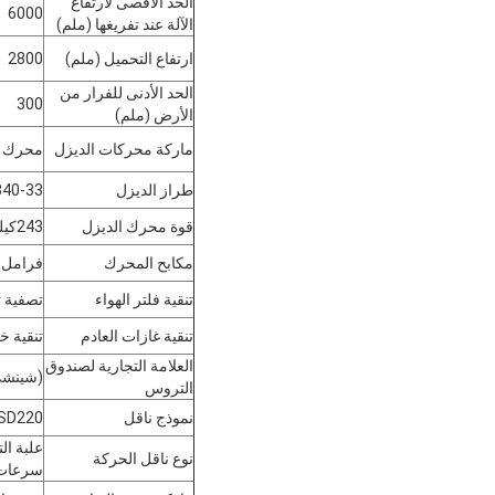
الحد الأقصى لارتفاع
6000
الآلة عند تفريغها (ملم)
ارتفاع التحميل (ملم)
2800
الحد الأدنى للفرار من
300
الأرض (ملم)
ماركة محركات الديزل
محرك ي
طراز الديزل
40-33
قوة محرك الديزل
243كيلوواط
مكابح المحرك
فرامل ا
تنقية فلتر الهواء
تصفية ث
تنقية غازات العادم
تنقية خ
العلامة التجارية لصندوق
(شينش
التروس
نموذج ناقل
SD220
علبة ال
نوع ناقل الحركة
سرعات