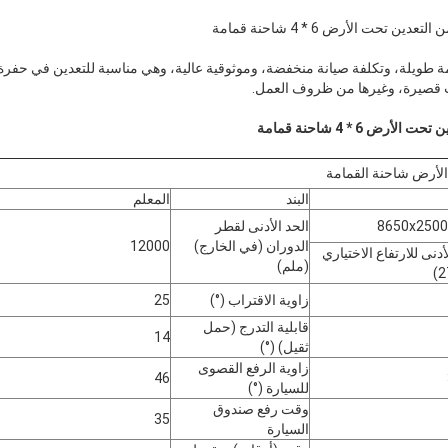
مة طويلة، وتكلفة صيانة منخفضة، وموثوقية عالية، وهي مناسبة للتعدين في حفرة
ت قصيرة، وغيرها من ظروف العمل.
البند
المعلم
8650x2500
الحد الأدنى لقطر
الدوران (في الخارج)
12000
أدنى للارتفاع الاختياري
(ملم)
زاوية الاقتراب (°)
25
قابلية التدرج (حمل
14
ثقيل) (°)
زاوية الرفع القصوى
46
للسيارة (°)
وقت رفع صندوق
35
السيارة