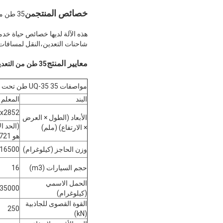
خصائص المنتج
من
35 طن من التعدين تحت الأرض 6 * 4 شاحنة قمامة
هذه الآلة لديها خصائص حياة خد
شاحنات التعدين،النقل لمسافا
معايير المنتج
35 طن من التعدين تحت الأرض 6 * 4 شاحنة قمامة
مواصفات UQ-35 35 طن تحت الأرض شاحنة القمامة
البند
المعلم
x2852
الأبعاد (الطول × العرض
(الحد ال
× الارتفاع) (ملم)
هو 2721)
وزن الحاجز (كيلوغرام)
16500
حجم السيارات (m3)
16
الحمل الاسمي
35000
(كيلوغرام)
القوة القصوى للجاذبية
250
(kN)