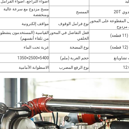
يد
أضواء التراجع، أضواء الفرامل
مسح مزدوج مع سرعة عالية
ي 20T
الممسح
ومنخفضة
ل المقطوعة على المحور
نوع فرامل الوقوف
مواقف إلكترونية
 مزدوج
قفل التفاضل في المحور
القياسية (المستخدمون ينشطو
الخلفي
من تلقاء أنفسهم)
نوع المضخة
عربة تحت الماء
تشاويانغ
حجم العربة (ملم)
5400×2500×1350
12
نوع الرفع المضرب
الاسطوانة الأمامية