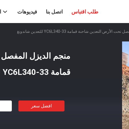
طلب اقتباس
اتصل بنا
فيديوهات
ا
الأرض التعدين شاحنة قمامة YC6L340-33 للتعدين شاندونغ
منجم الديزل المفصل 
قمامة YC6L340-33 للتعدين شاندونغ
افضل سعر