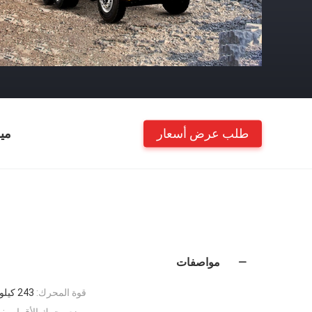
طلب عرض أسعار
مي
مواصفات
قوة المحرك:
243 كيلو واط
وضع محرك الأقراص:
4