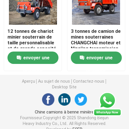
Transporteurs de personnel souterrains
12 tonnes de chariot
3 tonnes de camion de
Véhicule utilitaire souterrain
minier souterrain de
mines souterraines
taille personnalisable
CHANGCHAI moteur et
et de grande capacité
Ningjing transmission
Ascenseur de ciseaux de chenille
de charge
envoyer une
envoyer une
Ascenseur articulé de boom
demande
demande
Aperçu
Au sujet de nous
Contactez-nous
Desktop Site
ascenseur télescopique de boom
Perceuse géante
Chine camions à benne minière
Fournisseur.Copyright © 2025 Shandong Beijun
Heavy Industry Co., Ltd.. All Rights Reserved.
Camion à seau