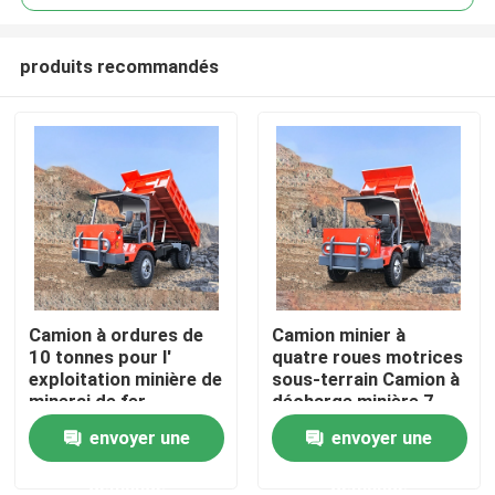
produits recommandés
Camion à ordures de
Camion minier à
Accueil
10 tonnes pour l'
quatre roues motrices
exploitation minière de
sous-terrain Camion à
minerai de fer
décharge minière 7
A propos de nous
tonnes Diesel
envoyer une
envoyer une
demande
demande
Contacts