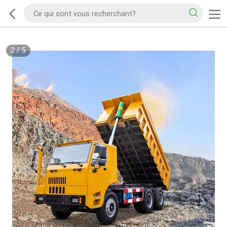
2
/
5