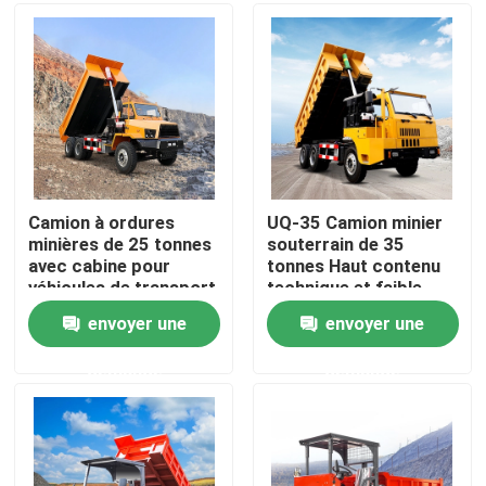
Produits
Vidéos
Camion à benne basculante au fond
Camion à ordures
UQ-35 Camion minier
minières de 25 tonnes
souterrain de 35
avec cabine pour
tonnes Haut contenu
Camion d'extraction au fond
véhicules de transport
technique et faible
consommation
envoyer une
envoyer une
Camion articulé au fond
demande
demande
Camion à déchargeuse
Ascenseur à ciseaux à roue