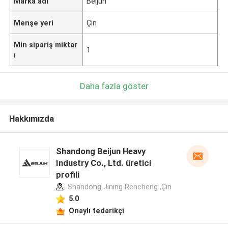
Marka adı
Beijun
Menşe yeri
Çin
Min sipariş miktar
1
ı
Daha fazla göster
Hakkımızda
Shandong Beijun Heavy
Industry Co., Ltd. üretici
profili
Shandong Jining Rencheng ,Çin
5.0
Onaylı tedarikçi