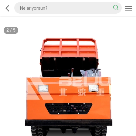
2
/
5