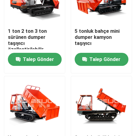
Ürünler
1 ton 2 ton 3 ton
5 tonluk bahçe mini
videolar
sürünen dumper
dumper kamyon
taşıyıcı
taşıyıcı
özelleştirilebilir
taşınabilir dizel satış
Yeraltı Damperli Kamyon
Talep Gönder
Talep Gönder
için
Yeraltı Maden Kamyonu
Yeraltı Belden kırmalı Kamyon
Paletli Damperli Kamyon
Tekerlek makas kaldırma