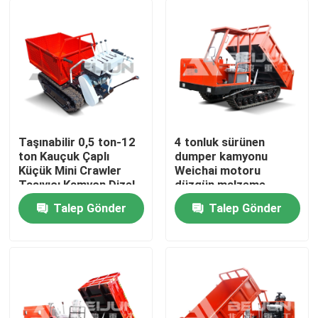
Taşınabilir 0,5 ton-12
4 tonluk sürünen
ton Kauçuk Çaplı
dumper kamyonu
Küçük Mini Crawler
Weichai motoru
Taşıyıcı Kamyon Dizel
düzgün malzeme
taşımacılığı için
Talep Gönder
Talep Gönder
çalıştırılır
Ana sayfa
Hakkımızda
Kişiler