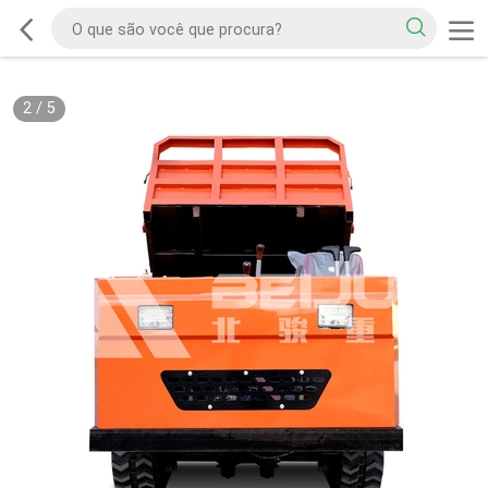
2
/
5