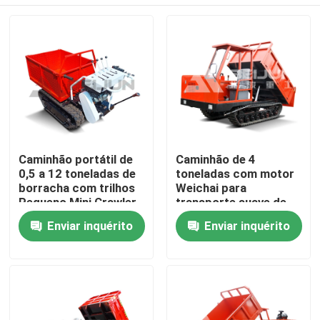
Caminhão portátil de
Caminhão de 4
0,5 a 12 toneladas de
toneladas com motor
borracha com trilhos
Weichai para
Pequeno Mini Crawler
transporte suave de
Carrier Caminhão a
materiais
Casa
Enviar inquérito
Enviar inquérito
diesel
Quem Somos
Contatos