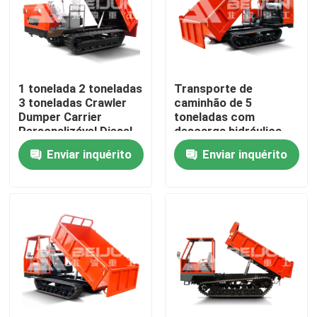
Produtos
Vídeos
1 tonelada 2 toneladas
Transporte de
3 toneladas Crawler
caminhão de 5
Dumper Carrier
toneladas com
Caminhão basculante subterrâneo
Personalizável Diesel
descarga hidráulica
portátil para venda
Enviar inquérito
Enviar inquérito
Caminhão de mineração subterrânea
Caminhão articulado subterrâneo
Caminhão de descarga
Elevação da tesoura da roda