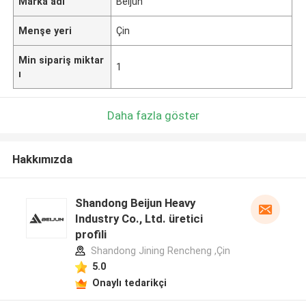
Marka adı
Beijun
Menşe yeri
Çin
Min sipariş miktar
1
ı
Daha fazla göster
Hakkımızda
Shandong Beijun Heavy
Industry Co., Ltd. üretici
profili
Shandong Jining Rencheng ,Çin
5.0
Onaylı tedarikçi