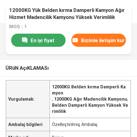
12000KG Yük Belden kırma Damperli Kamyon Ağır
Hizmet Madencilik Kamyonu Yüksek Verimlilik
MOQ：1
En iyi fiyat
Bizimle iletişim kur
ÜRüN AçıKLAMASı
12000KG Belden kırma Damperli Ka
myon
Vurgulamak:
,
12000KG Ağır Madencilik Kamyonu
,
Belden Damperli Kamyon Yüksek Ve
rimlilik
Ambalaj bilgileri
Özelleştirilmiş Ambalaj