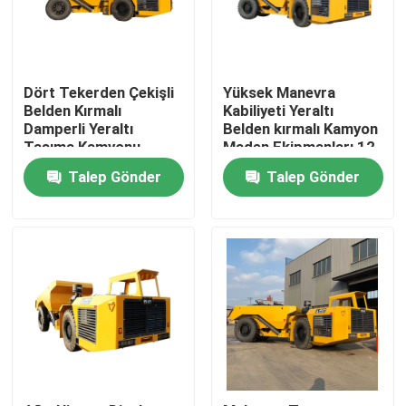
Ürünler
Dört Tekerden Çekişli
Yüksek Manevra
videolar
Belden Kırmalı
Kabiliyeti Yeraltı
Damperli Yeraltı
Belden kırmalı Kamyon
Taşıma Kamyonu
Maden Ekipmanları 12
Yüksek Mukavemet
Ton
Yeraltı Damperli Kamyon
Talep Gönder
Talep Gönder
Yeraltı Maden Kamyonu
Yeraltı Belden kırmalı Kamyon
Paletli Damperli Kamyon
Tekerlek makas kaldırma