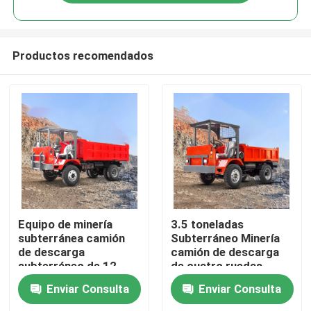
Productos recomendados
Inicio
Equipo de minería
3.5 toneladas
subterránea camión
Subterráneo Minería
de descarga
camión de descarga
Sobre nosotros
subterráneo de 12
de cuatro ruedas
toneladas camión de
Minería Eje estrecho
Enviar Consulta
Enviar Consulta
descarga articulado
Contactos