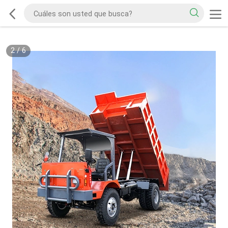
2
/
6