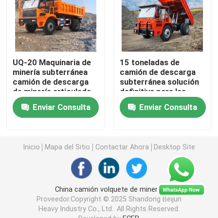
Transportes subterráneos de personal
Vehículo utilitario subterráneo
UQ-20 Maquinaria de
15 toneladas de
minería subterránea
camión de descarga
camión de descarga
subterránea solución
La correa eslabonada Scissor la elevación
de minería articulada
definitiva para las
operaciones mineras
Enviar Consulta
Enviar Consulta
Elevación articulada del auge
Inicio
Mapa del Sitio
Contactar Ahora
Desktop Site
plataforma elevadora telescópica
Máquina perforadora gigante
China camión volquete de minería
Proveedor.Copyright © 2025 Shandong Beijun
Heavy Industry Co., Ltd.. All Rights Reserved.
Camión de cubo