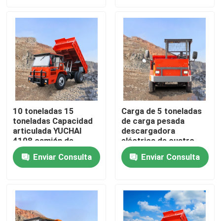
Productos
Vídeos
Camión volquete subterráneo
10 toneladas 15
Carga de 5 toneladas
toneladas Capacidad
de carga pesada
Camión de mina de subterráneo
articulada YUCHAI
descargadora
4108 camión de
eléctrica de cuatro
descarga de diésel de
ruedas de minería
Camión articulado subterráneo
Enviar Consulta
Enviar Consulta
minería subterránea
subterránea
descargadora de
descarga
Camión de descarga
Elevación de las tijeras de la rueda