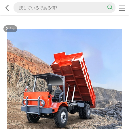
2
/
6