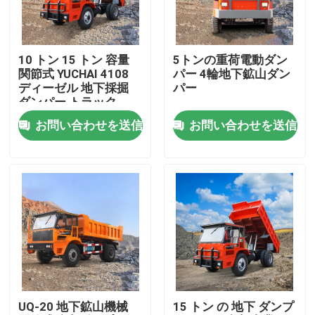
企業情報
10 トン 15 トン 容量
5トンの重荷電動ダン
関節式 YUCHAI 4108
パー 4輪地下鉱山ダン
会社案内
ディーゼル 地下採掘
パー
ダンパー トラック
お問い合わせを送信
お問い合わせを送信
品質管理
見積依頼
地下のダンプ トラック
地下の採鉱トラック
UQ-20 地下鉱山機械
15 トン の 地下 ダンプ
地下の連結されたトラック