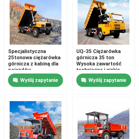
Produkty
filmy
Specjalistyczna
UQ-35 Ciężarówka
Podziemna wywrotka
25tonowa ciężarówka
górnicza 35 ton
górnicza z kabiną dla
Wysoka zawartość
pojazdów
techniczna i niskie
transportowych
zużycie
Podziemna ciężarówka górnicza
Wyślij zapytanie
Wyślij zapytanie
Podziemna ciężarówka przegubowa
Pojazd z ładowarką
Podnoszenie nożyczek kołowych