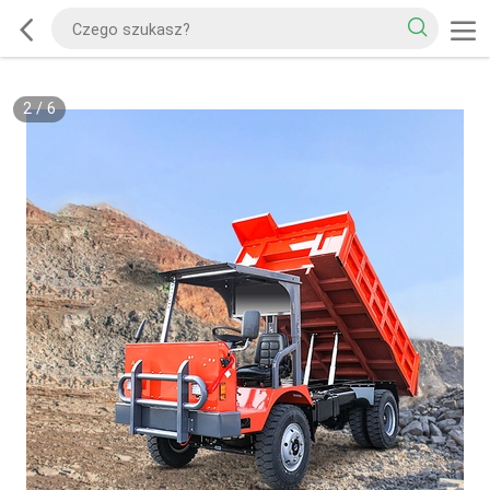
2
/
6