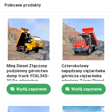
Polecane produkty
Minę Diesel Złączony
Czterokołowy
podziemny górnictwo
napędzany ciężarówka
dump truck YC6L340-
górnicza ciężarówka
Dom
33 Do górnictwa
górnicza 7 tony Diesel
Shandong
Wyślij zapytanie
Wyślij zapytanie
O nas
Łączność