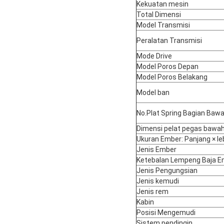
Kekuatan mesin
Total Dimensi
Model Transmisi
Peralatan Transmisi
Mode Drive
Model Poros Depan
Model Poros Belakang
Model ban
No.Plat Spring Bagian Baw
Dimensi pelat pegas bawa
Ukuran Ember: Panjang × leb
Jenis Ember
Ketebalan Lempeng Baja E
Jenis Pengungsian
Jenis kemudi
Jenis rem
Kabin
Posisi Mengemudi
Sistem pendingin