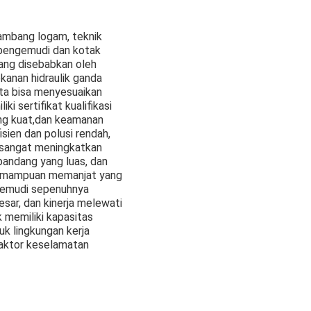
ambang logam, teknik
n pengemudi dan kotak
ang disebabkan oleh
kanan hidraulik ganda
ita bisa menyesuaikan
i sertifikat kualifikasi
ang kuat,dan keamanan
ien dan polusi rendah,
ga sangat meningkatkan
pandang yang luas, dan
 kemampuan memanjat yang
ngemudi sepenuhnya
besar, dan kinerja melewati
 memiliki kapasitas
uk lingkungan kerja
faktor keselamatan