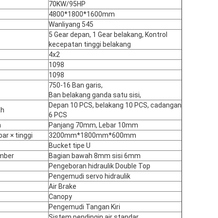
70KW/95HP
4800*1800*1600mm
Wanliyang 545
5 Gear depan, 1 Gear belakang, Kontrol
kecepatan tinggi belakang
4x2
1098
1098
750-16 Ban garis,
Ban belakang ganda satu sisi,
Depan 10 PCS, belakang 10 PCS, cadangan
ah
6 PCS
h
Panjang 70mm, Lebar 10mm
ar × tinggi
3200mm*1800mm*600mm
Bucket tipe U
mber
Bagian bawah 8mm sisi 6mm
Pengeboran hidraulik Double Top
Pengemudi servo hidraulik
Air Brake
Canopy
Pengemudi Tangan Kiri
Sistem pendingin air standar