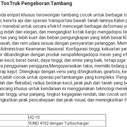
 Ton
Truk Pengeboran Tambang
roda empat khusus terowongan tambang cocok untuk berbagai t
r, kereta api dan operasi transportasi bawah tanah lainnya.Kabi
n menebal untuk secara efektif mencegah berbagai deformasi y
ng indah dan elegan, dan mengangkat kotak kargo mengadopsi te
ilitas yang lebih kuat dan beban pengungkapan yang lebih besar.K
asah, dan rem udara sesuai dengan persyaratan pelanggan. Memilik
 Administrasi Keamanan Nasional. Konfigurasi tinggi, kekuatan y
r dibandingkan dengan produk serupaMengadopsi mesin yang efis
an kecil, berat berat, daya tinggi, dan emisi yang baik, tetapi ju
ya penggunaan pengguna,Mengoperasikan taksi, memiliki bidang 
rap kejut. Dilengkapi dengan versi yang ditingkatkan, gearbox,
an,lebih cocok untuk operasi pertambangan yang kompleks. Pe
ah dan fleksibel, radius belokan kecil, jarak jauh dari tanah yang 
ancang khusus untuk kendaraan ini menggunakan teknologi merek
n tinggi, umur panjang, tingkat kegagalan rendah, dan cocok unt
gkatkan jarak pencahayaan dan jarak visual, dan meningkatkan 
UQ-10
YUNEI 4102 dengan Turbocharger