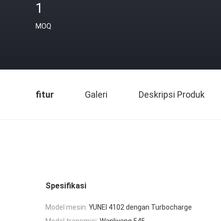
1
MOQ
fitur
Galeri
Deskripsi Produk
Spesifikasi
Model mesin:
YUNEI 4102 dengan Turbocharge
Model transmisi:
Wanliyang 545