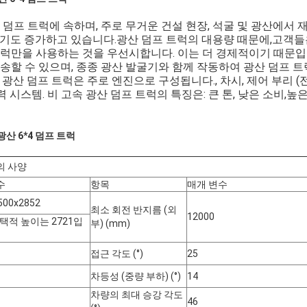
 덤프 트럭에 속하며, 주로 무거운 건설 현장, 석굴 및 광산에서
크기도 증가하고 있습니다.광산 덤프 트럭의 대용량 때문에,고객들
트럭만을 사용하는 것을 우선시합니다. 이는 더 경제적이기 때문입
송할 수 있으며, 종종 광산 발굴기와 함께 작동하여 광산 덤프 트럭
광산 덤프 트럭은 주로 엔진으로 구성됩니다., 차시, 제어 부리 (전
력 시스템. 비 고속 광산 덤프 트럭의 특징은: 큰 톤, 낮은 소비,높
 광산 6*4 덤프 트럭
럭의 사양
메시지를 남겨주세요
곧 다시 연락 드리겠습니다!
수
항목
매개 변수
500x2852
최소 회전 반지름 (외
12000
택적 높이는 2721입
부) (mm)
접근 각도 (°)
25
차등성 (중량 부하) (°)
14
차량의 최대 승강 각도
46