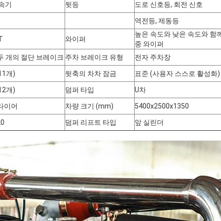
변속기
뒷등
도로 신호등, 회전 신호
역전등, 제동등
높은 속도와 낮은 속도와 함
T
와이퍼
중 와이퍼
두 개의 절단 브레이크
주차 브레이크 유형
전자 주차장
(11개)
뒷축의 차차 잠금
표준 (사용자 스스로 활성화)
(12개)
덤퍼 타입
U차
타이어
차량 크기 (mm)
5400x2500x1350
20
덤퍼 리프트 타입
앞 실린더