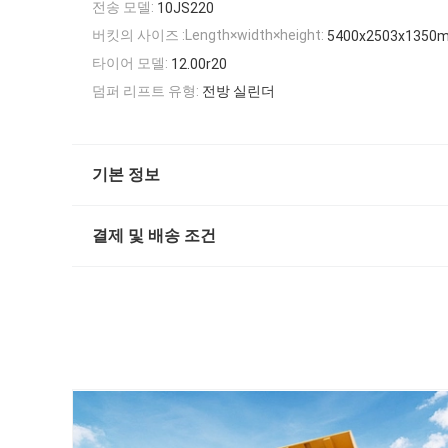
전송 모델:
10JS220
버킷의 사이즈 :Length×width×height:
5400x2503x1350
타이어 모델:
12.00r20
덤퍼 리프트 유형:
전방 실린더
기본 정보
결제 및 배송 조건