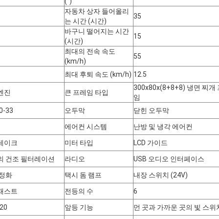
(°)
자동차 상자 들어올리
35
는 시간 (시간)
바구니 떨어지는 시간
15
(시간)
최대의 전속 속도
55
(km/h)
최대 후퇴 속도 (km/h)
12.5
제출
300x80x(8+8+8) 냉면 찌개
엔진
큰 프레임 타입
임
0-33
오두막
닫힌 오두막
에어컨 시스템
난방 및 냉각 에어컨
레이크
미터 타입
LCD 가이드
의 건조 필터레이션
라디오
USB 오디오 인터페이스
 정화
택시 돔 램프
내장 스위치 (24V)
패스트
전등의 수
6
20
앞등 기능
먼 곳과 가까운 곳의 빛 스위