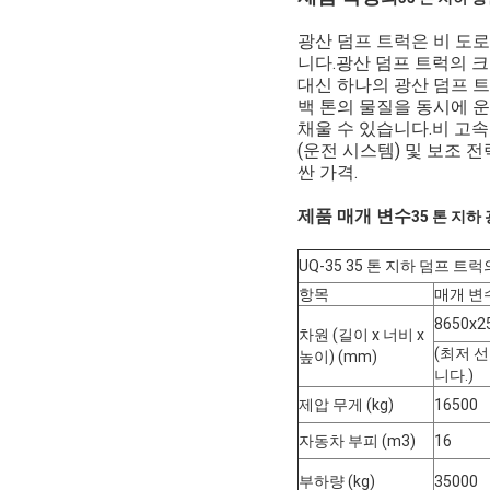
광산 덤프 트럭은 비 도로
니다.광산 덤프 트럭의 
대신 하나의 광산 덤프 
백 톤의 물질을 동시에 운
채울 수 있습니다.비 고속 
(운전 시스템) 및 보조 전
싼 가격.
제품 매개 변수
35 톤 지하
UQ-35 35 톤 지하 덤프 트
항목
매개 변
8650x2
차원 (길이 x 너비 x
(최저 선
높이) (mm)
니다.)
제압 무게 (kg)
16500
자동차 부피 (m3)
16
부하량 (kg)
35000