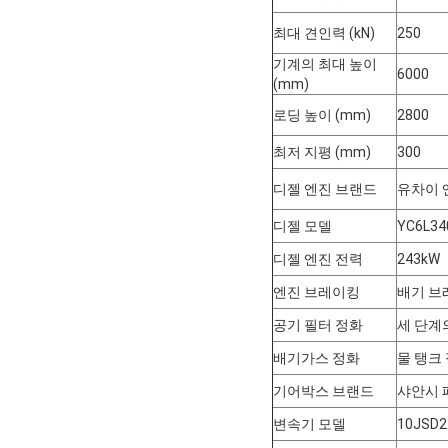
최대 견인력 (kN)
250
기계의 최대 높이
6000
(mm)
로딩 높이 (mm)
2800
최저 지평 (mm)
300
디젤 엔진 브랜드
유차이 
디젤 모델
YC6L34
디젤 엔진 전력
243kW
엔진 브레이킹
배기 브
공기 필터 정화
세 단계
배기가스 정화
물 탱크
기어박스 브랜드
샤안시 
변속기 모델
10JSD2