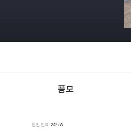
풍모
엔진 전력:
243kW