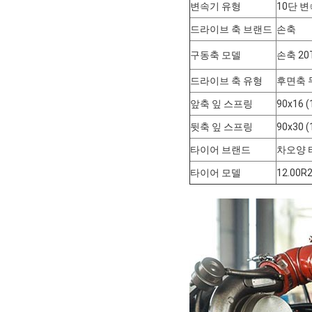
변속기 유형
10단 
드라이브 축 브랜드
손축
구동축 모델
손축 20
드라이브 축 유형
후면축 
앞축 잎 스프링
90x16 
뒷축 잎 스프링
90x30 
타이어 브랜드
차오양 
타이어 모델
12.00R