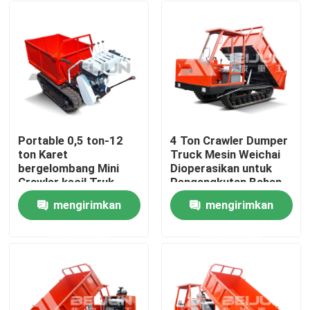
Portable 0,5 ton-12
4 Ton Crawler Dumper
ton Karet
Truck Mesin Weichai
bergelombang Mini
Dioperasikan untuk
Crawler kecil Truk
Pengangkutan Bahan
Pengangkut Diesel
Lemes
mengirimkan
mengirimkan
Rumah
permintaan
permintaan
Tentang kita
Kontak