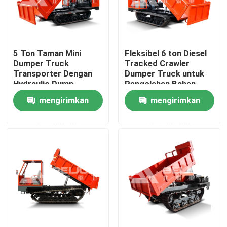
Produk
5 Ton Taman Mini
Fleksibel 6 ton Diesel
video
Dumper Truck
Tracked Crawler
Transporter Dengan
Dumper Truck untuk
Hydraulic Dump
Pengolahan Bahan
Truk Dump Bawah Tanah
Lemes
mengirimkan
mengirimkan
permintaan
permintaan
Truk Penambangan Bawah Tanah
Truk Artikulasi Bawah Tanah
Truk Crawler Dumper
Pengangkat Gunting Roda