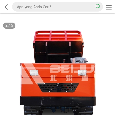
2
/
5