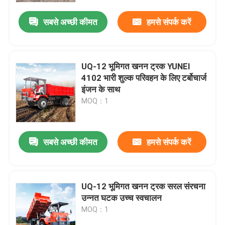
सबसे अच्छी कीमत
हमसे संपर्क करें
हमारे बारे में
फैक्टरी यात्रा
UQ-12 भूमिगत खनन ट्रक YUNEI
4102 भारी शुल्क परिवहन के लिए टर्बोचार्ज
इंजन के साथ
गुणवत्ता नियंत्रण
MOQ：1
एक बोली का अनुरोध
सबसे अच्छी कीमत
हमसे संपर्क करें
भूमिगत डंप ट्रक
UQ-12 भूमिगत खनन ट्रक सरल संरचना
भूमिगत खनन ट्रक
उन्नत घटक उच्च स्वचालन
MOQ：1
भूमिगत व्यक्त ट्रक