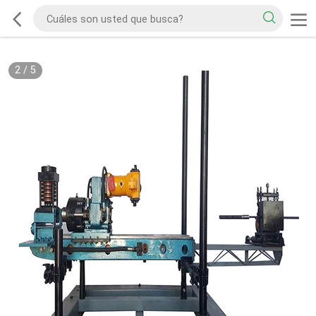
2
/
5