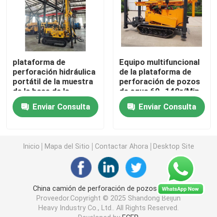
Transportes subterráneos de personal
Vehículo utilitario subterráneo
plataforma de
Equipo multifuncional
perforación hidráulica
de la plataforma de
portátil de la muestra
perforación de pozos
La correa eslabonada Scissor la elevación
de la base de la
de agua 60~140r/Min
explotación aurífera
Enviar Consulta
Enviar Consulta
del SPT de la
Elevación articulada del auge
plataforma de
perforación del pozo
de agua de los 350m
Inicio
Mapa del Sitio
Contactar Ahora
Desktop Site
plataforma elevadora telescópica
Máquina perforadora gigante
China camión de perforación de pozos de agua
Proveedor.Copyright © 2025 Shandong Beijun
Heavy Industry Co., Ltd.. All Rights Reserved.
Camión de cubo