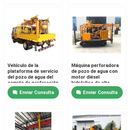
Productos
Vídeos
Camión volquete subterráneo
Vehículo de la
Máquina perforadora
plataforma de servicio
de pozo de agua con
Camión de mina de subterráneo
del pozo de agua del
motor diésel
camión de perforación
hidráulico de alta
del pozo de agua
velocidad JDL-280
Camión articulado subterráneo
Enviar Consulta
Enviar Consulta
profunda del anuncio
publicitario los 200m
montado
Camión de descarga
Elevación de las tijeras de la rueda