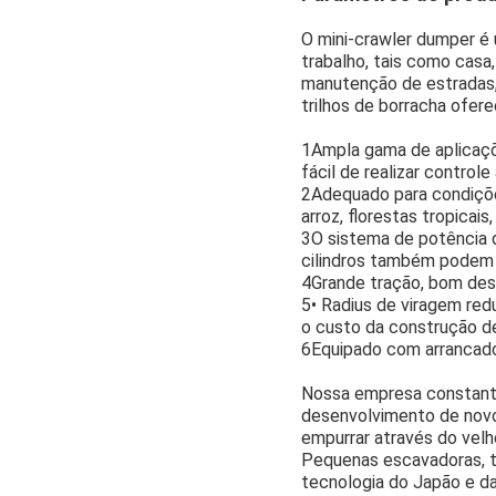
O mini-crawler dumper é
trabalho, tais como casa
manutenção de estradas,
trilhos de borracha ofer
1Ampla gama de aplicaçõ
fácil de realizar control
2Adequado para condições
arroz, florestas tropicais
3O sistema de potência d
cilindros também podem s
4Grande tração, bom des
5• Radius de viragem red
o custo da construção d
6Equipado com arrancador
Nossa empresa constant
desenvolvimento de novo
empurrar através do velh
Pequenas escavadoras, tr
tecnologia do Japão e da