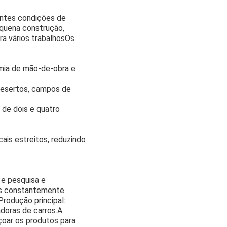
entes condições de
equena construção,
a vários trabalhosOs
omia de mão-de-obra e
 desertos, campos de
 de dois e quatro
ais estreitos, reduzindo
e pesquisa e
os constantemente
rodução principal:
doras de carros.A
çoar os produtos para