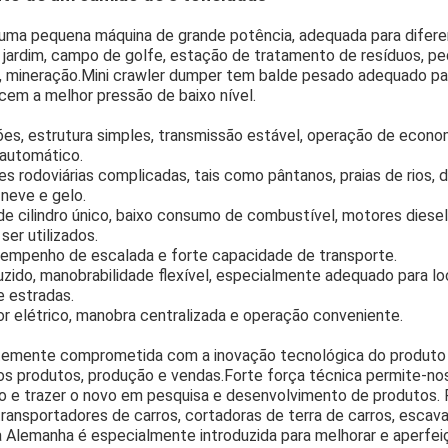
 uma pequena máquina de grande potência, adequada para difer
, jardim, campo de golfe, estação de tratamento de resíduos, p
 mineração.Mini crawler dumper tem balde pesado adequado par
ecem a melhor pressão de baixo nível.
es, estrutura simples, transmissão estável, operação de econ
e automático.
 rodoviárias complicadas, tais como pântanos, praias de rios,
, neve e gelo.
e cilindro único, baixo consumo de combustível, motores diesel
er utilizados.
Deixe um recado
Ligaremos para você em breve!
empenho de escalada e forte capacidade de transporte.
uzido, manobrabilidade flexível, especialmente adequado para loc
e estradas.
 elétrico, manobra centralizada e operação conveniente.
emente comprometida com a inovação tecnológica do produto 
s produtos, produção e vendas.Forte força técnica permite-n
o e trazer o novo em pesquisa e desenvolvimento de produtos. P
ansportadores de carros, cortadoras de terra de carros, escava
 Alemanha é especialmente introduzida para melhorar e aperfei