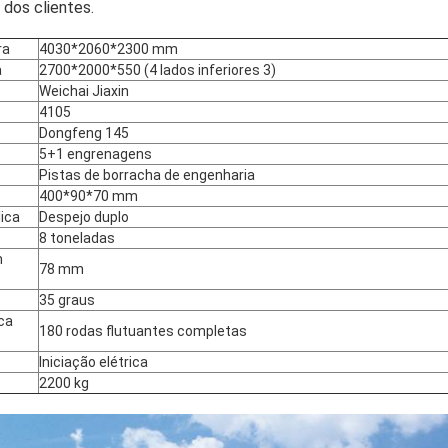
dos clientes.
ra
4030*2060*2300 mm
a
2700*2000*550 (4 lados inferiores 3)
Weichai Jiaxin
4105
Dongfeng 145
5+1 engrenagens
SUBMETER
Pistas de borracha de engenharia
400*90*70 mm
ica
Despejo duplo
8 toneladas
m
78 mm
35 graus
ca
180 rodas flutuantes completas
Iniciação elétrica
2200 kg