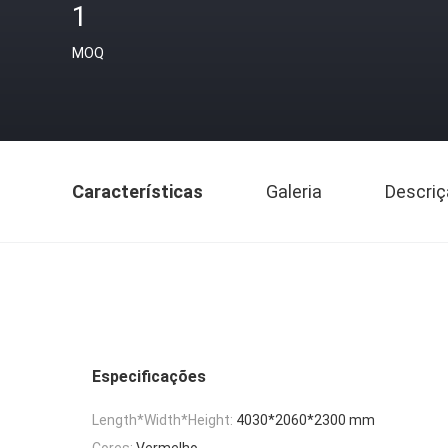
1
MOQ
Características
Galeria
Descriç
Especificações
Length*Width*Height:
4030*2060*2300 mm
Cores:
Vermelho