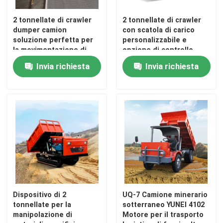
2 tonnellate di crawler
2 tonnellate di crawler
dumper camion
con scatola di carico
soluzione perfetta per
personalizzabile e
la movimentazione di
opzione di controllo
materiali pesanti
remoto
Invia richiesta
Invia richiesta
Casa
Prodotti
Dispositivo di 2
UQ-7 Camione minerario
tonnellate per la
sotterraneo YUNEI 4102
manipolazione di
Motore per il trasporto
Video