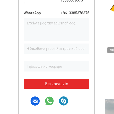
13385378375
:
WhatsApp :
+8613385378375
VI
Επικοινωνία