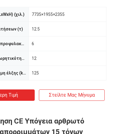
xWxH) (χιλ.)
7735×1955×2355
τήσεων (τ)
12.5
Όγκος κάδων προφυλακτήρων (μ3)
6
Εκτιμημένη χωρητικότητα φορτίων (τ)
12
Μέγιστη δύναμη έλξης (kN)
125
ερη Τιμή
Στείλτε Μας Μήνυμα
ηση CE Υπόγεια αρθρωτό
 απορριμμάτων 15 τόνων