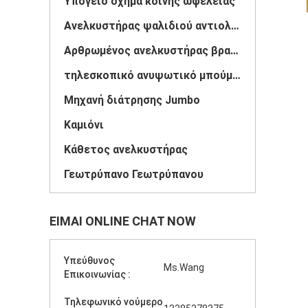
Υπόγειο όχημα κοινής ωφέλειας
Ανελκυστήρας ψαλιδιού αντιολισθητικών αλυσίδων
Αρθρωμένος ανελκυστήρας βραχιόνων
τηλεσκοπικό ανυψωτικό μπούμας
Μηχανή διάτρησης Jumbo
Καμιόνι
Κάθετος ανελκυστήρας
Γεωτρύπανο Γεωτρύπανου
ΕΊΜΑΙ ONLINE CHAT NOW
Υπεύθυνος
Ms.Wang
Επικοινωνίας :
Τηλεφωνικό νούμερο