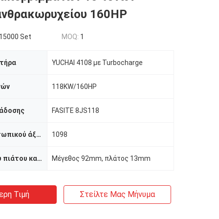
ανθρακωρυχείου 160HP
15000 Set
MOQ:
1
ητήρα
YUCHAI 4108 με Turbocharge
νών
118KW/160HP
άδοσης
FASITE 8JS118
Πρόσωπο μετωπικού άξονα
1098
Διάσταση του πιάτου κατώτατων ανοίξεων
Μέγεθος 92mm, πλάτος 13mm
ερη Τιμή
Στείλτε Μας Μήνυμα