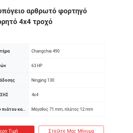
υπόγειο αρθρωτό φορτηγό
ορητό 4x4 τροχό
ητήρα
Changchai 490
νών
63 HP
άδοσης
Ningjing 130
ΗΣΗΣ
4x4
Διάσταση του πιάτου κατώτατων ανοίξεων
Μέγεθος 71 mm, πλάτος 12 mm
ερη Τιμή
Στείλτε Μας Μήνυμα