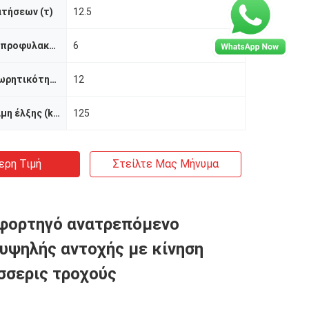
τήσεων (τ)
12.5
Όγκος κάδων προφυλακτήρων (μ3)
6
Εκτιμημένη χωρητικότητα φορτίων (τ)
12
Μέγιστη δύναμη έλξης (kN)
125
ερη Τιμή
Στείλτε Μας Μήνυμα
φορτηγό ανατρεπόμενο
υψηλής αντοχής με κίνηση
σσερις τροχούς