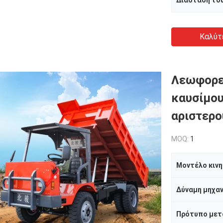
Καλύτ
Λεωφορε
καυσίμου
αριστερο
MOQ:
1
Μοντέλο κιν
Δύναμη μηχα
Πρότυπο μετ