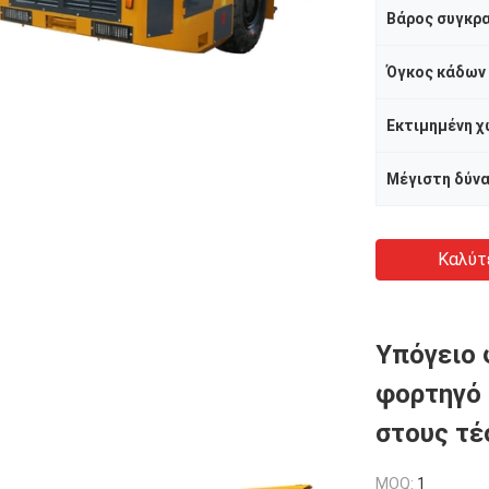
Βάρος συγκρα
Καλύτ
Υπόγειο 
φορτηγό 
στους τέ
MOQ:
1