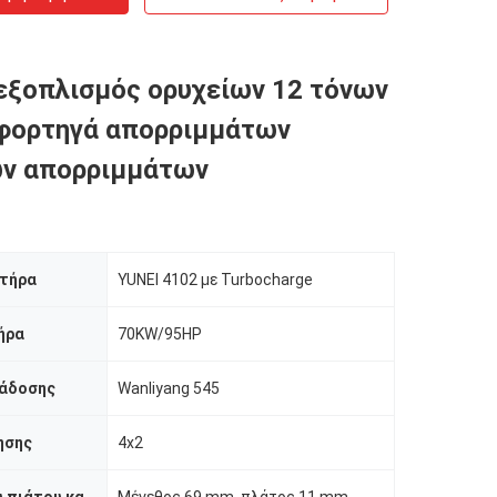
εξοπλισμός ορυχείων 12 τόνων
 φορτηγά απορριμμάτων
ν απορριμμάτων
ητήρα
YUNEI 4102 με Turbocharge
ήρα
70KW/95HP
άδοσης
Wanliyang 545
ησης
4x2