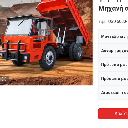
Μηχανή 
τιμή:
USD 5000-
Μοντέλο κιν
Δύναμη μηχα
Πρότυπο μετ
DEO
Καλύτ