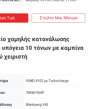
Διάσταση του πιάτου κατώτατων ανοίξεων
Μέγεθος 69 mm, πλάτος 11 mm
ερη Τιμή
Στείλτε Μας Μήνυμα
ίο χαμηλής κατανάλωσης
 υπόγεια 10 τόνων με καμπίνα
ύ χειριστή
ητήρα
YUNEI 4102 με Turbocharge
νών
70KW/95HP
άδοσης
Wanliyang 545