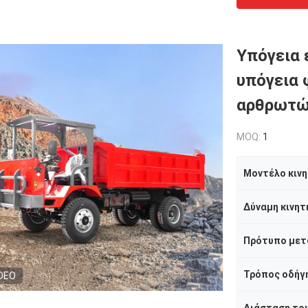
Υπόγεια 
υπόγεια
αρθρωτώ
MOQ:
1
Μοντέλο κιν
Δύναμη κινητ
Πρότυπο μετ
Τρόπος οδήγ
DEO