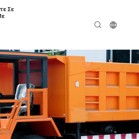
τε Σε
Με