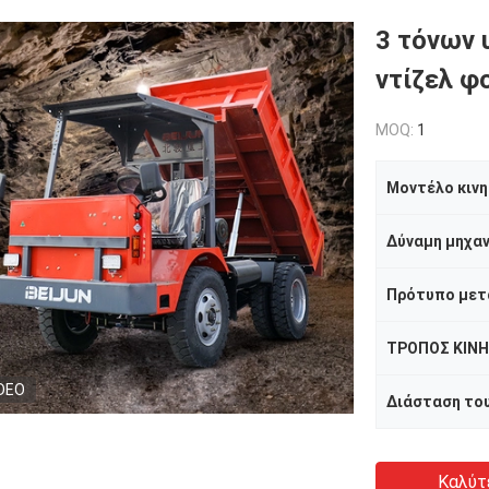
3 τόνων 
ντίζελ φ
MOQ:
1
Μοντέλο κιν
Δύναμη μηχα
Πρότυπο μετ
ΤΡΟΠΟΣ ΚΙΝ
DEO
Καλύτ